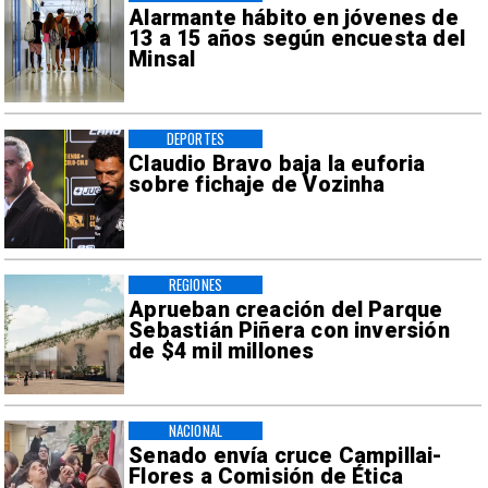
Alarmante hábito en jóvenes de
13 a 15 años según encuesta del
Minsal
DEPORTES
Claudio Bravo baja la euforia
sobre fichaje de Vozinha
REGIONES
Aprueban creación del Parque
Sebastián Piñera con inversión
de $4 mil millones
NACIONAL
Senado envía cruce Campillai-
Flores a Comisión de Ética