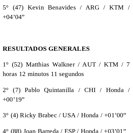
5° (47) Kevin Benavides / ARG / KTM /
+04’04”
RESULTADOS GENERALES
1° (52) Matthias Walkner / AUT / KTM / 7
horas 12 minutos 11 segundos
2° (7) Pablo Quintanilla / CHI / Honda /
+00’19”
3° (4) Ricky Brabec / USA / Honda / +01’00”
4° (88) Joan Barreda / ESP / Honda / +03’01”