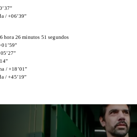
00’37”
da / +06’39”
 16 hora 26 minutos 51 segundos
 +01’59”
+05’27”
’14”
ha / +18’01”
da / +45’19”