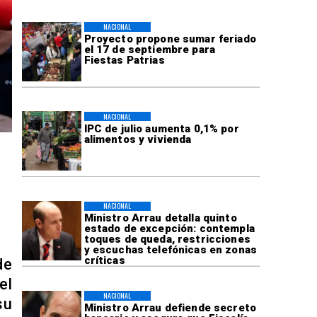
NACIONAL
Proyecto propone sumar feriado
el 17 de septiembre para
Fiestas Patrias
NACIONAL
IPC de julio aumenta 0,1% por
alimentos y vivienda
NACIONAL
Ministro Arrau detalla quinto
estado de excepción: contempla
toques de queda, restricciones
y escuchas telefónicas en zonas
críticas
de
el
NACIONAL
su
Ministro Arrau defiende secreto