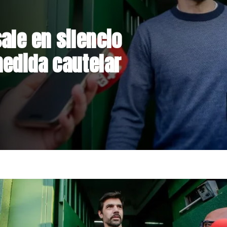
rmalizan reinicio
lares