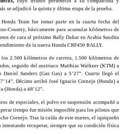
uecos,
cuyo triunfo perteneció a su compatriota y
s se adjudicó la quinta y última etapa de la prueba.
 Honda Team fue tomar parte en la cuarta fecha del
ss-Country, básicamente para acumular kilómetros de
lotos de cara al próximo Rally Dakar en Arabia Saudita
l rendimiento de la nueva Honda CRF450 RALLY.
a los 2.500 kilómetros de carrera, 1.500 kilómetros de
ndos, seguido del austriaco Matthias Walkner (KTM) a
o Daniel Sanders (Gas Gas) a 5’27”. Cuarto llegó el
7’14”. Décimo arribó José Ignacio Cornejo (Honda) a
da (Honda) a 48’12”.
etros de especiales, el polvo en suspensión acompañó a
cuperar tiempo fue misión imposible para los pilotos que
cho Cornejo. Tras la caída de este martes, el iquiqueño
do intentando recuperar, siempre que su condición física