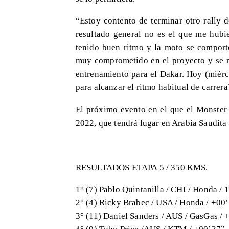
“Estoy contento de terminar otro rally 
resultado general no es el que me hub
tenido buen ritmo y la moto se comportó
muy comprometido en el proyecto y se n
entrenamiento para el Dakar. Hoy (miérc
para alcanzar el ritmo habitual de carrer
El próximo evento en el que el Monster
2022, que tendrá lugar en Arabia Saudita 
RESULTADOS ETAPA 5 / 350 KMS.
1° (7) Pablo Quintanilla / CHI / Honda /
2° (4) Ricky Brabec / USA / Honda / +00
3° (11) Daniel Sanders / AUS / GasGas / 
4° (9) Toby Price /AUS / KTM / +00’37”