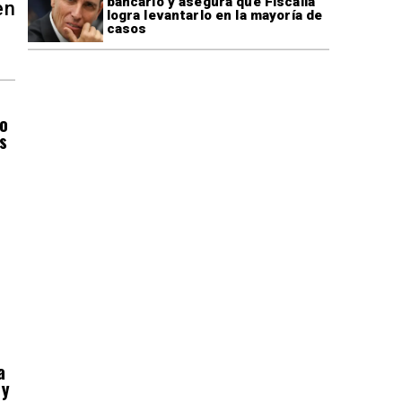
bancario y asegura que Fiscalía
en
logra levantarlo en la mayoría de
casos
do
s
a
 y