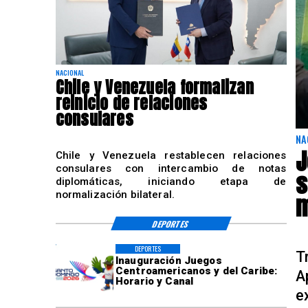
NACIONAL
Chile y Venezuela formalizan
reinicio de relaciones
consulares
NA
J
Chile y Venezuela restablecen relaciones
consulares con intercambio de notas
s
diplomáticas, iniciando etapa de
normalización bilateral.
m
DEPORTES
DEPORTES
T
Inauguración Juegos
Centroamericanos y del Caribe:
A
Horario y Canal
e