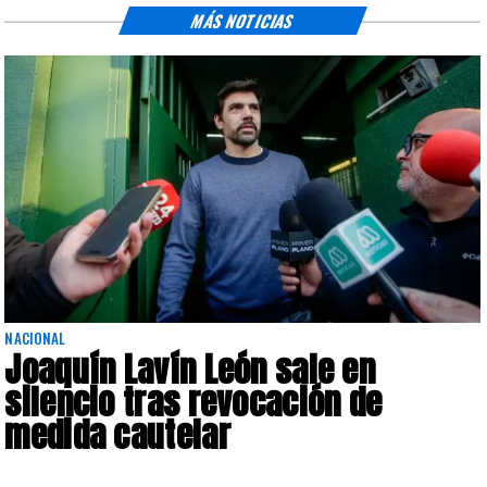
MÁS NOTICIAS
NACIONAL
Joaquín Lavín León sale en
silencio tras revocación de
medida cautelar
s