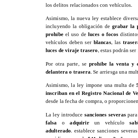
los delitos relacionados con vehículos.
Asimismo, la nueva ley establece diver
incluyendo la obligación de
grabar la 
prohíbe
el uso de
luces o focos
distint
vehículos deben ser
blancas
, las
traser
luces de viraje trasero
, estas podrán ser
Por otra parte, se
prohíbe la venta y 
delantera o trasera
. Se arriesga una mul
Asimismo, la ley impone una multa de
5
inscriban en el Registro Nacional de V
desde la fecha de compra, o proporcione
La ley introduce
sanciones severas
para
falsa
o
adquirir
un vehículo
sab
adulterado
. establece sanciones severa