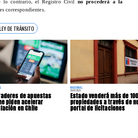
e lo contrario, el Registro Civil
no procederá a la
tes correspondientes.
LEY DE TRÁNSITO
L
NACIONAL
29/07/2026
radores de apuestas
Estado venderá más de 10
ne piden acelerar
propiedades a través de n
lación en Chile
portal de licitaciones