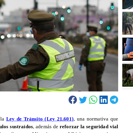
 la
Ley de Tránsito (Ley 21.601)
, una normativa que
ulos sustraídos
, además de
reforzar la seguridad vial