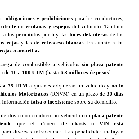
sas
obligaciones y prohibiciones
para los conductores,
patente
en
ventanas y espejos
del vehículo. También
os a los permitidos por ley, las
luces delanteras
de los
as rojas
y las de
retroceso blancas
. En cuanto a las
rojas o amarillas
.
carga
de combustible a vehículos
sin placa patente
ta de
10 a 100 UTM
(hasta
6.3 millones de pesos
).
 a 75 UTM
a quienes adquieran un vehículo y
no lo
ehículos Motorizados
(RNVM) en un plazo de
30 días
n información
falsa o inexistente
sobre su domicilio.
 delitos como conducir un vehículo con
placa patente
iendo
que el número de
chasis o VIN está
s para diversas infracciones. Las penalidades incluyen