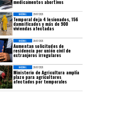
medicamentos abortivos
NACIONAL
29/07/2026
Temporal deja 4 lesionados, 156
damnificados y más de 900
viviendas afectadas
NACIONAL
28/07/2026
Aumentan solicitudes de
residencia por unión civil de
extranjeros irregulares
NACIONAL
28/07/2026
Ministerio de Agricultura amplía
plazo para agricultores
afectados por temporales