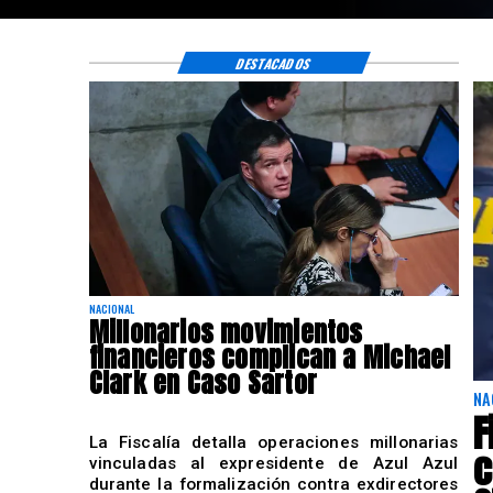
DESTACADOS
NACIONAL
Millonarios movimientos
financieros complican a Michael
Clark en Caso Sartor
NA
F
La Fiscalía detalla operaciones millonarias
c
vinculadas al expresidente de Azul Azul
durante la formalización contra exdirectores