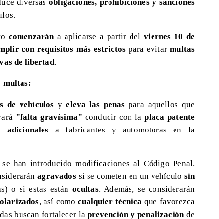
oduce diversas
obligaciones, prohibiciones y sanciones
ulos.
ito
comenzarán
a aplicarse a partir del
viernes 10 de
mplir con requisitos más estrictos
para evitar
multas
vas de libertad
.
y multas:
s de vehículos
y
eleva las penas
para aquellos que
rará
"falta gravísima"
conducir con la
placa patente
s adicionales
a fabricantes y automotoras en la
, se han introducido modificaciones al Código Penal.
nsiderarán
agravados
si se cometen en un vehículo
sin
as) o si estas están
ocultas
. Además, se considerarán
polarizados
, así como
cualquier técnica
que favorezca
idas buscan fortalecer la
prevención y penalización
de