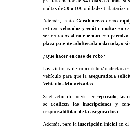
presidio menor de
541 días a 3 años
, su
multas de
50 a 100
unidades tributarias 
​Además, tanto
Carabineros
como
equip
retirar vehículos y emitir multas
en ca
ser retirados
si no cuentan
con
permiso 
placa patente adulterada o dañada, o s
¿Qué hacer en caso de robo?
Las víctimas de robo deberán
declarar
vehículo para que la
aseguradora solici
Vehículos Motorizados
.
Si el vehículo puede ser
reparado
, las 
se realicen las inscripciones
y cance
responsabilidad de la aseguradora
.
Además, para la
inscripción inicial
en el