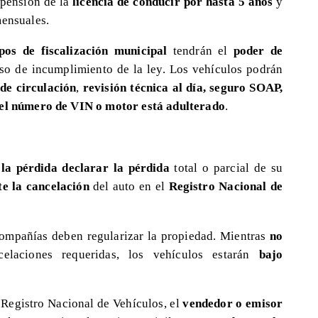
spensión de la
licencia de conducir por hasta 5 años
y
mensuales.
os de fiscalización municipal
tendrán el
poder de
so de incumplimiento de la ley. Los vehículos podrán
de circulación
,
revisión técnica al día, seguro SOAP,
i el número de VIN o motor está adulterado
.
 la pérdida declarar la pérdida
total o parcial de su
te la cancelación
del auto en el
Registro Nacional de
compañías deben regularizar la propiedad. Mientras
no
laciones requeridas, los vehículos estarán
bajo
 Registro Nacional de Vehículos, el
vendedor o emisor