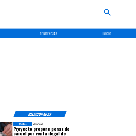
TENDENCIAS
INICIO
RELACIONADAS
NACIONAL
29/07/2026
Proyecto propone penas de
cárcel por venta ilegal de