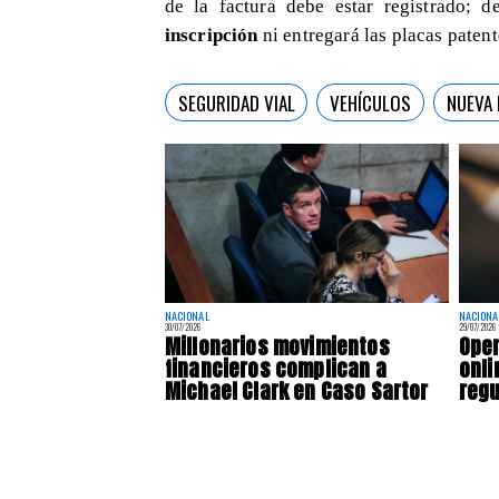
de la factura debe estar registrado; d
inscripción
ni entregará las placas paten
SEGURIDAD VIAL
VEHÍCULOS
NUEVA 
NACIONAL
NACIONA
30/07/2026
29/07/2026
Millonarios movimientos
Ope
financieros complican a
onli
Michael Clark en Caso Sartor
regu