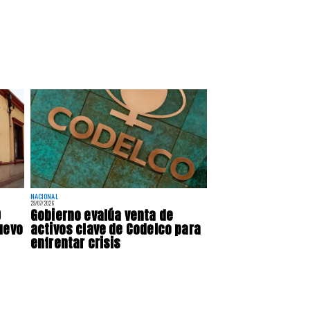
NACIONAL
29/07/2026
0
Gobierno evalúa venta de
uevo
activos clave de Codelco para
enfrentar crisis