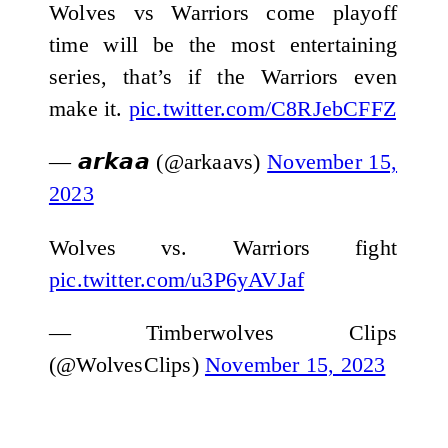
Wolves vs Warriors come playoff
time will be the most entertaining
series, that’s if the Warriors even
make it.
pic.twitter.com/C8RJebCFFZ
— 𝙖𝙧𝙠𝙖𝙖 (@arkaavs)
November 15,
2023
Wolves vs. Warriors fight
pic.twitter.com/u3P6yAVJaf
— Timberwolves Clips
(@WolvesClips)
November 15, 2023