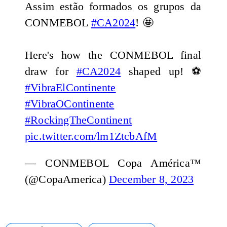
Assim estão formados os grupos da
CONMEBOL
#CA2024
! 🤩
Here's how the CONMEBOL final
draw for
#CA2024
shaped up! ⚽
#VibraElContinente
#VibraOContinente
#RockingTheContinent
pic.twitter.com/lm1ZtcbAfM
— CONMEBOL Copa América™️
(@CopaAmerica)
December 8, 2023