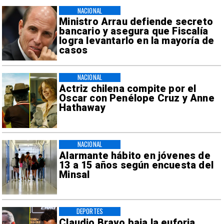
NACIONAL
Ministro Arrau defiende secreto
bancario y asegura que Fiscalía
logra levantarlo en la mayoría de
casos
NACIONAL
Actriz chilena compite por el
Oscar con Penélope Cruz y Anne
Hathaway
NACIONAL
Alarmante hábito en jóvenes de
13 a 15 años según encuesta del
Minsal
DEPORTES
Claudio Bravo baja la euforia