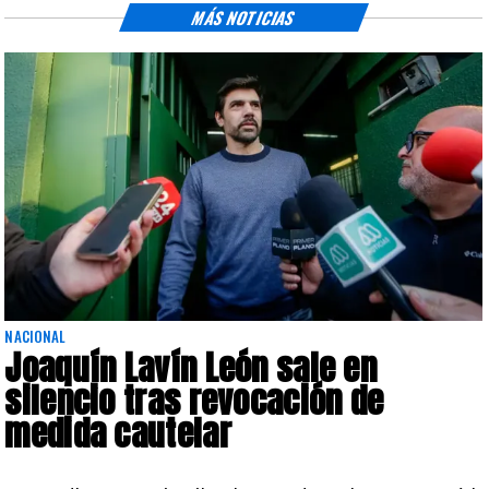
MÁS NOTICIAS
NACIONAL
Joaquín Lavín León sale en
silencio tras revocación de
medida cautelar
s