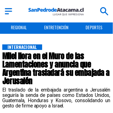
ENTRETENCIÓN
DEPORTES
CULTURA
INTERNACIONAL
Milei llora en el Muro de las
Lamentaciones y anuncia que
Argentina trasladará su embajada a
Jerusalén
​​El traslado de la embajada argentina a Jerusalén
seguiría la senda de países como Estados Unidos,
Guatemala, Honduras y Kosovo, consolidando un
gesto de firme apoyo a Israel.