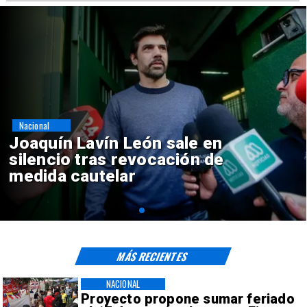
Nacional
Chile y Venezuela formalizan
reinicio de relaciones
consulares
MÁS RECIENTES
NACIONAL
Proyecto propone sumar feriado