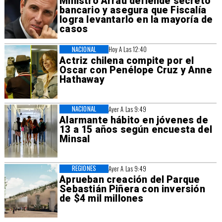
Ministro Arrau defiende secreto
bancario y asegura que Fiscalía
logra levantarlo en la mayoría de
casos
NACIONAL
Hoy A Las 12:40
Actriz chilena compite por el
Oscar con Penélope Cruz y Anne
Hathaway
NACIONAL
Ayer A Las 9:49
Alarmante hábito en jóvenes de
13 a 15 años según encuesta del
Minsal
REGIONES
Ayer A Las 9:49
Aprueban creación del Parque
Sebastián Piñera con inversión
de $4 mil millones