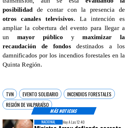
transmisión, aún se está
evaluando la
posibilidad
de contar con la presencia de
otros canales televisivos
. La intención es
ampliar la cobertura del evento para llegar a
un
mayor público
y
maximizar la
recaudación de fondos
destinados a los
damnificados por los incendios forestales en la
Quinta Región.
TVN
EVENTO SOLIDARIO
INCENDIOS FORESTALES
REGIÓN DE VALPARAÍSO
MÁS NOTICIAS
NACIONAL
Hoy A Las 12:40