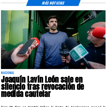
MÁS NOTICIAS
NACIONAL
Joaquín Lavín León sale en
silencio tras revocación de
medida cautelar
s