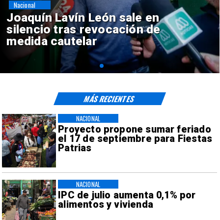
Nacional
Chile y Venezuela formalizan
reinicio de relaciones
consulares
MÁS RECIENTES
NACIONAL
Proyecto propone sumar feriado
el 17 de septiembre para Fiestas
Patrias
NACIONAL
IPC de julio aumenta 0,1% por
alimentos y vivienda