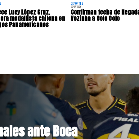
S
DEPORTES
27/07/2026
ece Lucy López Cruz,
Confirman fecha de llegad
era medallista chilena en
Vozinha a Colo Colo
gos Panamericanos
Hacienda da