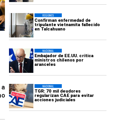
REGIONES
Confirman enfermedad de
tripulante vietnamita fallecido
en Talcahuano
NACIONAL
Embajador de EE.UU. critica
ministros chilenos por
aranceles
 a
NACIONAL
TGR: 70 mil deudores
no
regularizan CAE para evitar
acciones judiciales