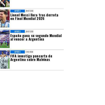
DEPORTES
20/07/2026
Lionel Messi llora tras derrota
en Final Mundial 2026
DEPORTES
20/07/2026
España gana su segundo Mundial
al vencer a Argentina
DEPORTES
17/07/2026
FIFA investiga pancarta de
Argentina sobre Malvinas