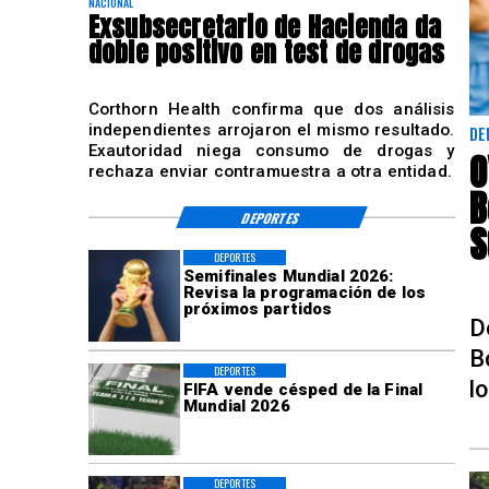
NACIONAL
Exsubsecretario de Hacienda da
doble positivo en test de drogas
Corthorn Health confirma que dos análisis
independientes arrojaron el mismo resultado.
DE
Exautoridad niega consumo de drogas y
O
rechaza enviar contramuestra a otra entidad.
B
DEPORTES
S
DEPORTES
Semifinales Mundial 2026:
Revisa la programación de los
próximos partidos
D
B
DEPORTES
l
FIFA vende césped de la Final
Mundial 2026
DEPORTES