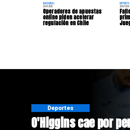
NACIONAL
DEPORTE
29/07/2026
28/07/2026
Operadores de apuestas
Fall
online piden acelerar
prim
regulación en Chile
Jue
Nacional
Exsubsecretario de 