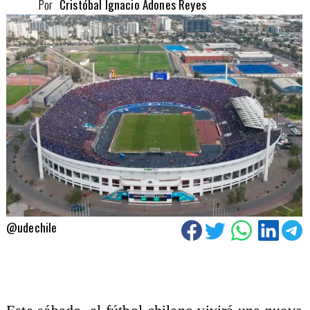
Por
Cristóbal Ignacio Adones Reyes
@udechile