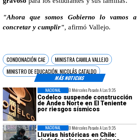
gravoso
para los estudiantes y sus familias.
"Ahora que somos Gobierno lo vamos a
concretar y cumplir"
, afirmó Vallejo.
CONDONACIÓN CAE
MINISTRA CAMILA VALLEJO
MINISTRO DE EDUCACIÓN, NICOLÁS CATALDO
MÁS NOTICIAS
NACIONAL
El Miércoles Pasado A Las 9:35
Codelco suspende construcción
de Andes Norte en El Teniente
por riesgos sísmicos
NACIONAL
El Miércoles Pasado A Las 9:35
Lluvias históricas en Chile: