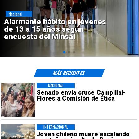
Regiones
Aprueban creación del Parque
Sebastián Piñera con inversión
de $4 mil millones
MÁS RECIENTES
NACIONAL
Senado envía cruce Campillai-
Flores a Comisión de Ética
INTERNACIONAL
Joven chileno muere escalando