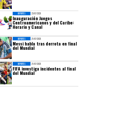
DEPORTES
23/07/2026
Inauguración Juegos
Centroamericanos y del Caribe:
Horario y Canal
DEPORTES
21/07/2026
Messi habla tras derrota en final
del Mundial
DEPORTES
21/07/2026
FIFA investiga incidentes al final
del Mundial