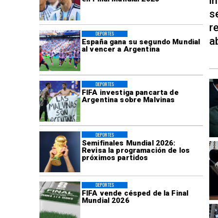
i
s
r
DEPORTES
a
España gana su segundo Mundial
al vencer a Argentina
DEPORTES
FIFA investiga pancarta de
Argentina sobre Malvinas
DEPORTES
Semifinales Mundial 2026:
Revisa la programación de los
próximos partidos
DEPORTES
FIFA vende césped de la Final
Mundial 2026