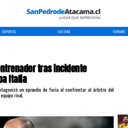
DEPORTES
CULTURA
TURISMO
ntrenador tras incidente
pa Italia
rotagonizó un episodio de furia al confrontar al árbitro del
equipo rival.