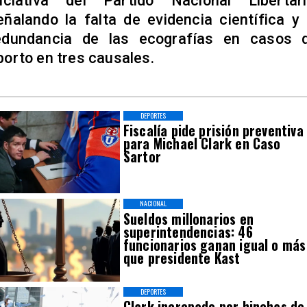
niciativa del Partido Nacional Libertari
eñalando la falta de evidencia científica y 
edundancia de las ecografías en casos 
borto en tres causales.
DEPORTES
Fiscalía pide prisión preventiva
para Michael Clark en Caso
Sartor
NACIONAL
Sueldos millonarios en
superintendencias: 46
funcionarios ganan igual o más
que presidente Kast
DEPORTES
Clark increpado por hinchas de