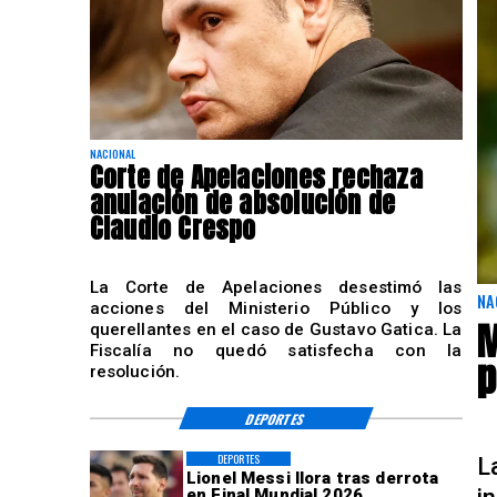
NACIONAL
Corte de Apelaciones rechaza
anulación de absolución de
Claudio Crespo
La Corte de Apelaciones desestimó las
NA
acciones del Ministerio Público y los
M
querellantes en el caso de Gustavo Gatica. La
Fiscalía no quedó satisfecha con la
p
resolución.
DEPORTES
DEPORTES
L
Lionel Messi llora tras derrota
en Final Mundial 2026