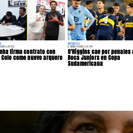
S
DEPORTES
ASADO A LAS 9:55
EL VIERNES PASADO A LAS 9:54
nha firma contrato con
O'Higgins cae por penales
 Colo como nuevo arquero
Boca Juniors en Copa
Sudamericana