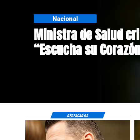
Nacional
Corte de Apelacione
anulación de absoluc
Crespo
DESTACADOS