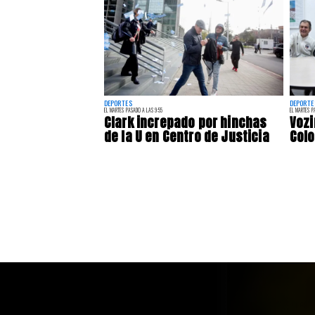
DEPORTES
DEPORTE
EL MARTES PASADO A LAS 9:55
EL MARTES P
Clark increpado por hinchas
Vozi
de la U en Centro de Justicia
Colo