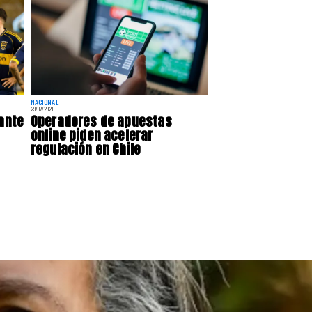
NACIONAL
29/07/2026
 ante
Operadores de apuestas
online piden acelerar
regulación en Chile