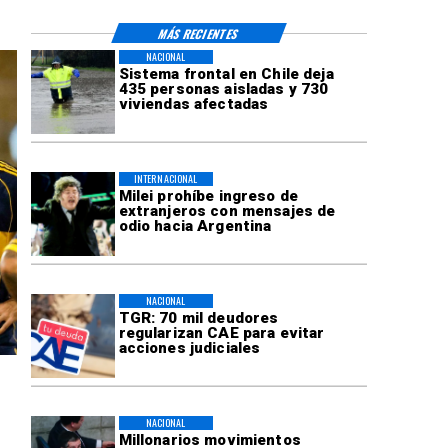
MÁS RECIENTES
NACIONAL
Sistema frontal en Chile deja
435 personas aisladas y 730
viviendas afectadas
INTERNACIONAL
Milei prohíbe ingreso de
extranjeros con mensajes de
odio hacia Argentina
NACIONAL
TGR: 70 mil deudores
regularizan CAE para evitar
acciones judiciales
NACIONAL
Millonarios movimientos