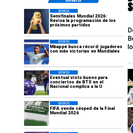
S
DEPORTES
Semifinales Mundial 2026:
Revisa la programación de los
próximos partidos
D
B
DEPORTES
l
Mbappé busca récord: jugadores
con más victorias en Mundiales
DEPORTES
Eventual visto bueno para
conciertos de BTS en el
Nacional complica a la U
DEPORTES
FIFA vende césped de la Final
Mundial 2026