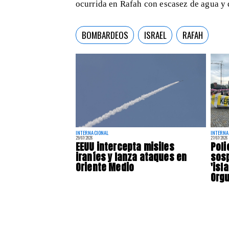
ocurrida en Rafah con escasez de agua y
BOMBARDEOS
ISRAEL
RAFAH
INTERNACIONAL
INTERNA
29/07/2026
27/07/2026
EEUU intercepta misiles
Poli
iraníes y lanza ataques en
sos
Oriente Medio
'isl
Orgu