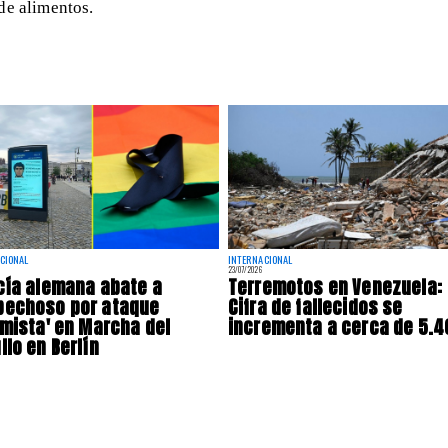
 de alimentos.
CIONAL
INTERNACIONAL
23/07/2026
cía alemana abate a
Terremotos en Venezuela:
pechoso por ataque
Cifra de fallecidos se
amista' en Marcha del
incrementa a cerca de 5.4
llo en Berlín