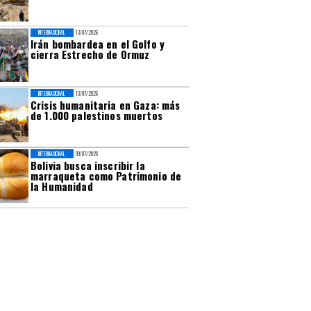
INTERNACIONAL
13/07/2026
Irán bombardea en el Golfo y
cierra Estrecho de Ormuz
INTERNACIONAL
13/07/2026
Crisis humanitaria en Gaza: más
de 1.000 palestinos muertos
INTERNACIONAL
09/07/2026
Bolivia busca inscribir la
marraqueta como Patrimonio de
la Humanidad