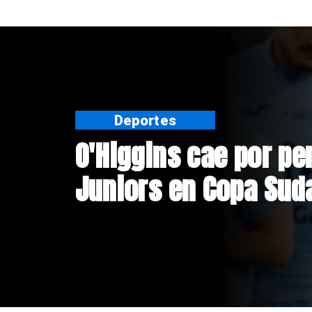
Nacional
Exsubsecretario de 
doble positivo en te