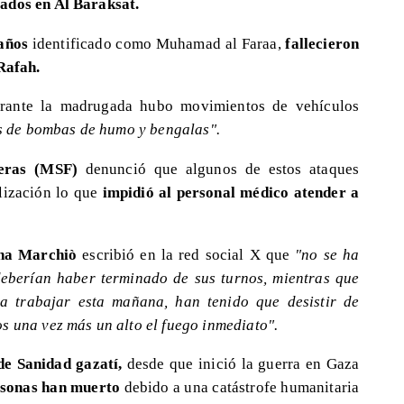
zados en Al Baraksat.
 años
identificado como Muhamad al Faraa,
fallecieron
 Rafah.
rante la madrugada hubo movimientos de vehículos
s de bombas de humo y bengalas".
eras (MSF)
denunció que algunos de estos ataques
ilización lo que
impidió al personal médico atender a
na Marchiò
escribió en la red social X que
"no se ha
deberían haber terminado de sus turnos, mientras que
a trabajar esta mañana, han tenido que desistir de
s una vez más un alto el fuego inmediato".
de Sanidad gazatí,
desde que inició la guerra en Gaza
rsonas han muerto
debido a una catástrofe humanitaria