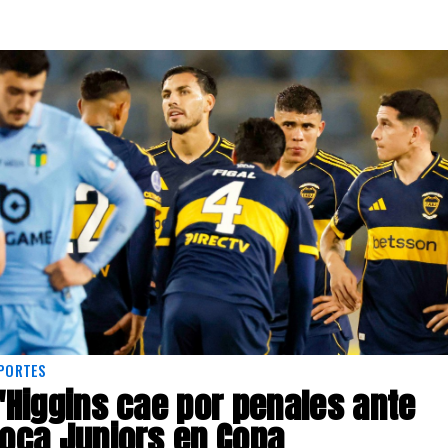
PORTES
'Higgins cae por penales ante
oca Juniors en Copa