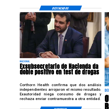
DESTACADOS
NACIONAL
Exsubsecretario de Hacienda da
doble positivo en test de drogas
Corthorn Health confirma que dos análisis
independientes arrojaron el mismo resultado.
DE
Exautoridad niega consumo de drogas y
O
rechaza enviar contramuestra a otra entidad.
B
DEPORTES