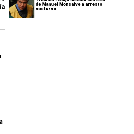
de Manuel Monsalve a arresto
ía
nocturno
o
o
ía