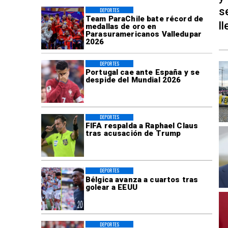
s
DEPORTES
Team ParaChile bate récord de
l
medallas de oro en
Parasuramericanos Valledupar
2026
DEPORTES
Portugal cae ante España y se
despide del Mundial 2026
DEPORTES
FIFA respalda a Raphael Claus
tras acusación de Trump
DEPORTES
Bélgica avanza a cuartos tras
golear a EEUU
DEPORTES