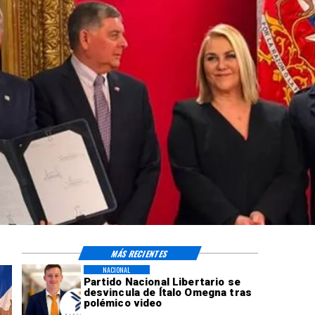
MÁS RECIENTES
NACIONAL
Partido Nacional Libertario se
desvincula de Ítalo Omegna tras
polémico video