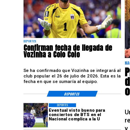
DEPORTES
Confirman fecha de llegada de
Vozinha a Colo Colo
NA
P
Se ha confirmado que Vozinha se integrará al
club popular el 26 de julio de 2026. Esta es la
d
fecha en que se sumaría al equipo.
o
DEPORTES
DEPORTES
Eventual visto bueno para
U
conciertos de BTS en el
Nacional complica a la U
r
y