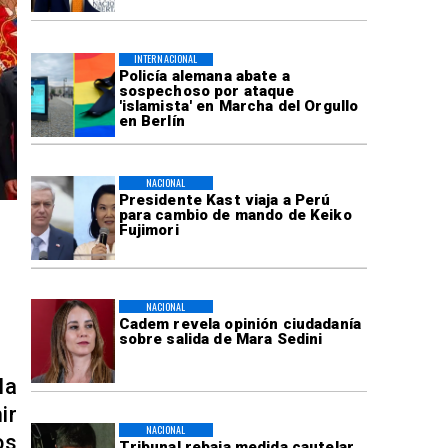
INTERNACIONAL
Policía alemana abate a
sospechoso por ataque
'islamista' en Marcha del Orgullo
en Berlín
NACIONAL
Presidente Kast viaja a Perú
para cambio de mando de Keiko
Fujimori
NACIONAL
Cadem revela opinión ciudadanía
sobre salida de Mara Sedini
la
ir
NACIONAL
os
Tribunal rebaja medida cautelar