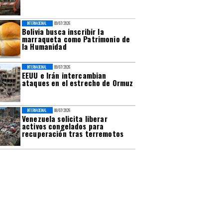
INTERNACIONAL
09/07/2026
Bolivia busca inscribir la
marraqueta como Patrimonio de
la Humanidad
INTERNACIONAL
09/07/2026
EEUU e Irán intercambian
ataques en el estrecho de Ormuz
INTERNACIONAL
08/07/2026
Venezuela solicita liberar
activos congelados para
recuperación tras terremotos