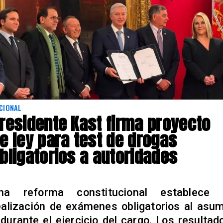
CIONAL
residente Kast firma proyecto
e ley para test de drogas
bligatorios a autoridades
na reforma constitucional establece 
ealización de exámenes obligatorios al asum
 durante el ejercicio del cargo. Los resultad