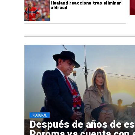
Haaland reacciona tras eliminar
a Brasil
REGIONAL
Después de años de es
Poroma ya cuenta con 