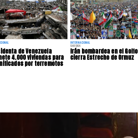
CIONAL
INTERNACIONAL
13/07/2026
identa de Venezuela
Irán bombardea en el Golfo
ete 4.000 viviendas para
cierra Estrecho de Ormuz
ificados por terremotos