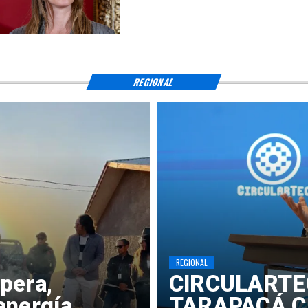
REGIONAL
REGIONAL
pera,
​CIRCULARTE
energía
TARAPACÁ C