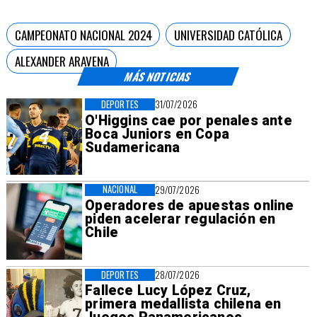
CAMPEONATO NACIONAL 2024
UNIVERSIDAD CATÓLICA
ALEXANDER ARAVENA
MÁS NOTICIAS
DEPORTES
31/07/2026
O'Higgins cae por penales ante
Boca Juniors en Copa
Sudamericana
NACIONAL
29/07/2026
Operadores de apuestas online
piden acelerar regulación en
Chile
DEPORTES
28/07/2026
Fallece Lucy López Cruz,
primera medallista chilena en