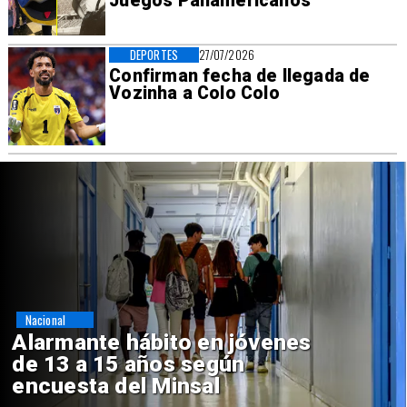
Juegos Panamericanos
DEPORTES
27/07/2026
Confirman fecha de llegada de
Vozinha a Colo Colo
Regiones
Aprueban creación del Parque
Sebastián Piñera con inversión
de $4 mil millones