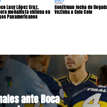
S
DEPORTES
27/07/2026
ece Lucy López Cruz,
Confirman fecha de llegad
era medallista chilena en
Vozinha a Colo Colo
gos Panamericanos
Hacienda da