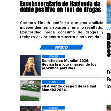
Exsubsecretario de Hacienda da
doble positivo en test de drogas
Corthorn Health confirma que dos análisis
independientes arrojaron el mismo resultado.
DE
Exautoridad niega consumo de drogas y
O
rechaza enviar contramuestra a otra entidad.
B
DEPORTES
S
DEPORTES
Semifinales Mundial 2026:
Revisa la programación de los
próximos partidos
D
B
DEPORTES
l
FIFA vende césped de la Final
Mundial 2026
DEPORTES