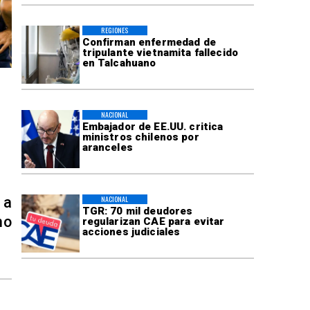
REGIONES
Confirman enfermedad de
tripulante vietnamita fallecido
en Talcahuano
NACIONAL
Embajador de EE.UU. critica
ministros chilenos por
aranceles
 a
NACIONAL
TGR: 70 mil deudores
no
regularizan CAE para evitar
acciones judiciales