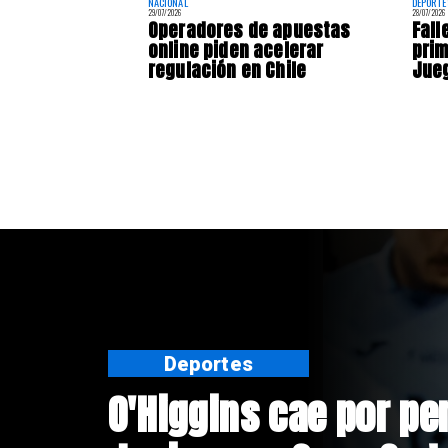
NACIONAL
DEPORTE
29/07/2026
28/07/2026
Operadores de apuestas
Fall
online piden acelerar
prim
regulación en Chile
Jue
Nacional
Exsubsecretario de 