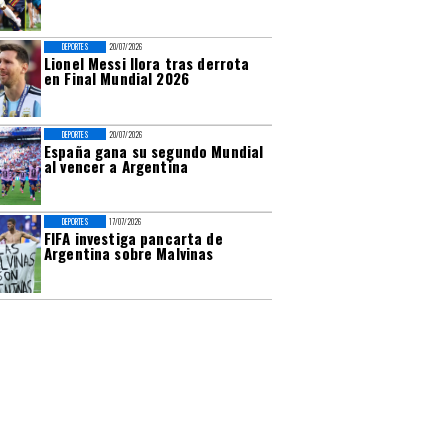
DEPORTES
20/07/2026
Lionel Messi llora tras derrota
en Final Mundial 2026
DEPORTES
20/07/2026
España gana su segundo Mundial
al vencer a Argentina
DEPORTES
17/07/2026
FIFA investiga pancarta de
Argentina sobre Malvinas