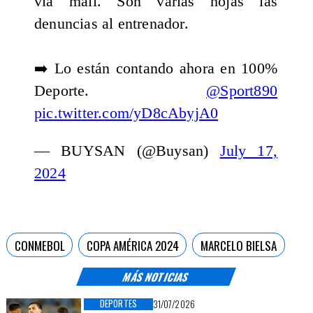
vía mail. Son varias hojas las
denuncias al entrenador.
➡️ Lo están contando ahora en 100%
Deporte.
@Sport890
pic.twitter.com/yD8cAbyjA0
— BUYSAN (@Buysan)
July 17,
2024
CONMEBOL
COPA AMÉRICA 2024
MARCELO BIELSA
MÁS NOTICIAS
DEPORTES
31/07/2026