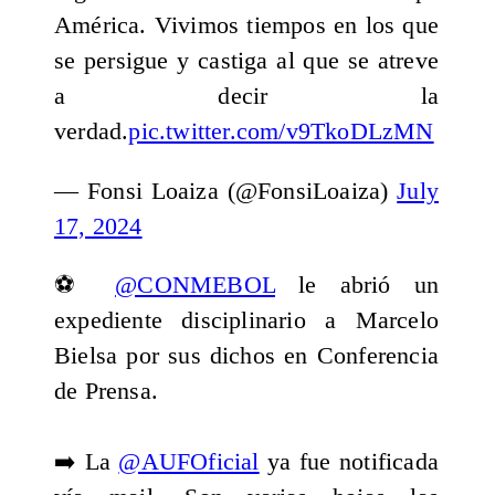
América. Vivimos tiempos en los que
se persigue y castiga al que se atreve
a decir la
verdad.
pic.twitter.com/v9TkoDLzMN
— Fonsi Loaiza (@FonsiLoaiza)
July
17, 2024
⚽️
@CONMEBOL
le abrió un
expediente disciplinario a Marcelo
Bielsa por sus dichos en Conferencia
de Prensa.
➡️ La
@AUFOficial
ya fue notificada