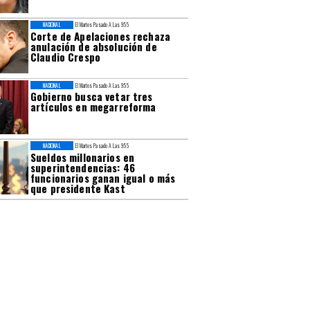
NACIONAL
El Martes Pasado A Las 9:55
Corte de Apelaciones rechaza
anulación de absolución de
Claudio Crespo
NACIONAL
El Martes Pasado A Las 9:55
Gobierno busca vetar tres
artículos en megarreforma
NACIONAL
El Martes Pasado A Las 9:55
Sueldos millonarios en
superintendencias: 46
funcionarios ganan igual o más
que presidente Kast