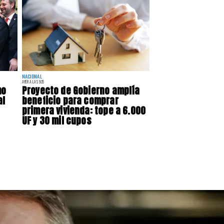
NACIONAL
AYER A LAS 9:35
mo
Proyecto de Gobierno amplía
al
beneficio para comprar
primera vivienda: tope a 6.000
UF y 30 mil cupos