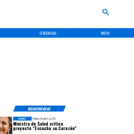
TENDENCIAS
INICIO
RELACIONADAS
NACIONAL
El Martes Pasado A Las 9:55
Ministra de Salud critica
proyecto “Escucha su Corazón”