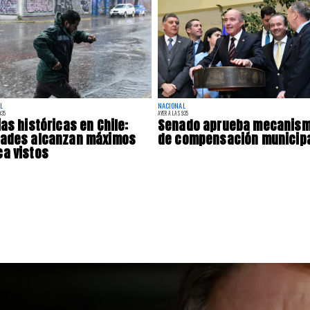
L
NACIONAL
:35
AYER A LAS 9:35
ias históricas en Chile:
Senado aprueba mecanis
dades alcanzan máximos
de compensación municip
a vistos