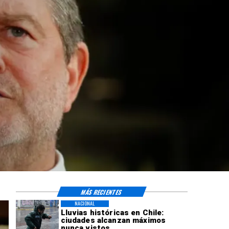
MÁS RECIENTES
NACIONAL
Lluvias históricas en Chile:
ciudades alcanzan máximos
nunca vistos