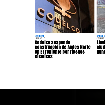
NACIONAL
NACIONA
AYER A LAS 9:35
AYER A LAS 9
Codelco suspende
Lluv
construcción de Andes Norte
ciu
en El Teniente por riesgos
nunc
sísmicos