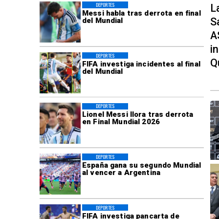
DEPORTES
L
Messi habla tras derrota en final
S
del Mundial
A
i
DEPORTES
Q
FIFA investiga incidentes al final
del Mundial
DEPORTES
Lionel Messi llora tras derrota
en Final Mundial 2026
DEPORTES
España gana su segundo Mundial
al vencer a Argentina
DEPORTES
FIFA investiga pancarta de