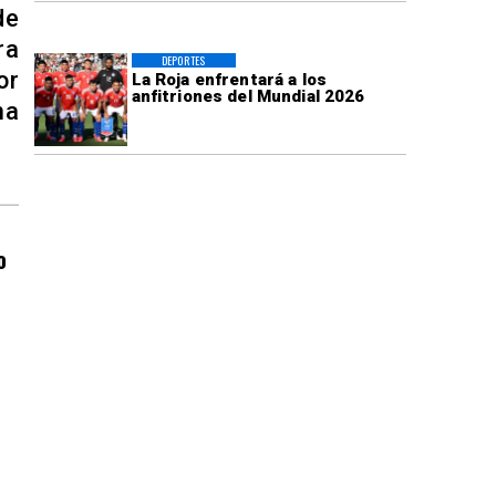
de
ra
DEPORTES
or
La Roja enfrentará a los
anfitriones del Mundial 2026
ma
o