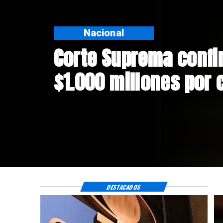
Nacional
Codelco suspende co
Andes Norte en El Te
riesgos sísmicos
DESTACADOS