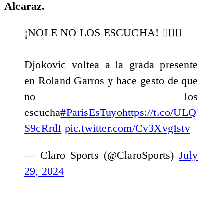
Alcaraz.
¡NOLE NO LOS ESCUCHA! 👂🏻🤫
Djokovic voltea a la grada presente
en Roland Garros y hace gesto de que
no los
escucha
#ParisEsTuyo
https://t.co/ULQ
S9cRrdI
pic.twitter.com/Cv3XvgIstv
— Claro Sports (@ClaroSports)
July
29, 2024