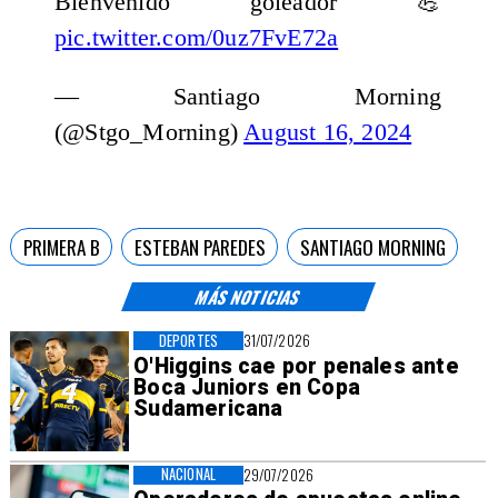
Bienvenido goleador 💪
pic.twitter.com/0uz7FvE72a
— Santiago Morning
(@Stgo_Morning)
August 16, 2024
PRIMERA B
ESTEBAN PAREDES
SANTIAGO MORNING
MÁS NOTICIAS
DEPORTES
31/07/2026
O'Higgins cae por penales ante
Boca Juniors en Copa
Sudamericana
NACIONAL
29/07/2026