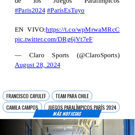
de los Juegos Paralímpicos
#Paris2024
#ParísEsTuyo
EN VIVO:
https://t.co/wpMrwaMRcC
pic.twitter.com/DRg6jVt7eF
— Claro Sports (@ClaroSports)
August 28, 2024
FRANCISCO CAYULEF
TEAM PARA CHILE
CAMILA CAMPOS
JUEGOS PARALÍMPICOS PARÍS 2024
MÁS NOTICIAS