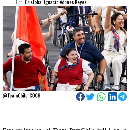
Por
Cristóbal Ignacio Adones Reyes
@TeamChile_COCH