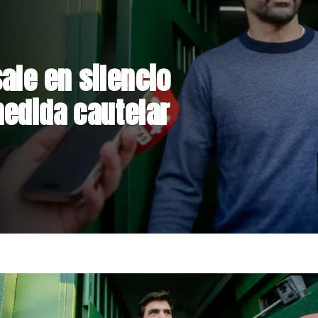
rmalizan reinicio
lares