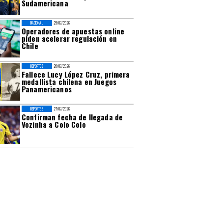
Sudamericana
NACIONAL
29/07/2026
Operadores de apuestas online
piden acelerar regulación en
Chile
DEPORTES
28/07/2026
Fallece Lucy López Cruz, primera
medallista chilena en Juegos
Panamericanos
DEPORTES
27/07/2026
Confirman fecha de llegada de
Vozinha a Colo Colo