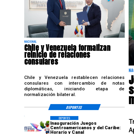
NACIONAL
Chile y Venezuela formalizan
reinicio de relaciones
consulares
NA
J
Chile y Venezuela restablecen relaciones
consulares con intercambio de notas
s
diplomáticas, iniciando etapa de
normalización bilateral.
m
DEPORTES
DEPORTES
T
Inauguración Juegos
Centroamericanos y del Caribe:
A
Horario y Canal