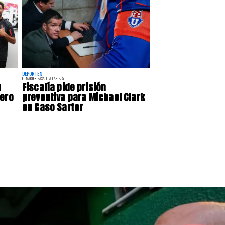
DEPORTES
EL MARTES PASADO A LAS 9:55
n
Fiscalía pide prisión
uero
preventiva para Michael Clark
en Caso Sartor