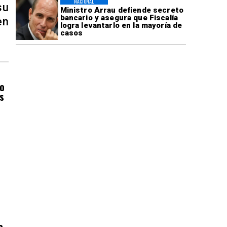
NACIONAL
su
Ministro Arrau defiende secreto
bancario y asegura que Fiscalía
en
logra levantarlo en la mayoría de
casos
do
s
a