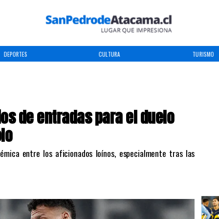
DEPORTES
CULTURA
TURISMO
ios de entradas para el duelo
olo
lémica entre los aficionados loínos, especialmente tras las