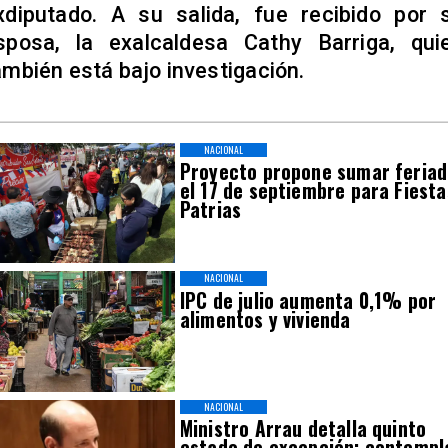
xdiputado. A su salida, fue recibido por 
sposa, la exalcaldesa Cathy Barriga, qui
ambién está bajo investigación.
NACIONAL
Proyecto propone sumar feria
el 17 de septiembre para Fiesta
Patrias
NACIONAL
IPC de julio aumenta 0,1% por
alimentos y vivienda
NACIONAL
Ministro Arrau detalla quinto
estado de excepción: contempl