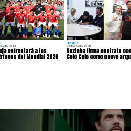
S
DEPORTES
 PASADO A LAS 9:35
EL MARTES PASADO A LAS 9:55
oja enfrentará a los
Vozinha firma contrato co
triones del Mundial 2026
Colo Colo como nuevo arq