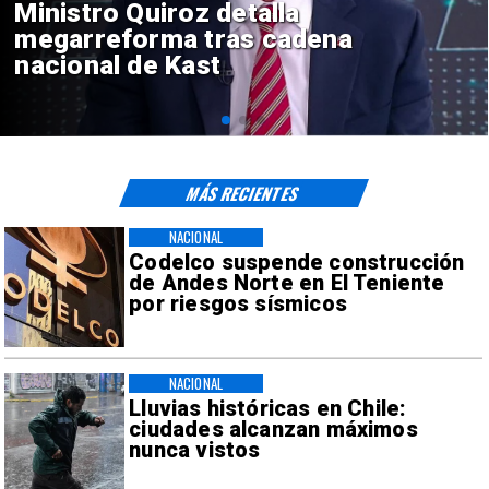
Gobierno evalúa nuevo estado
de excepción en barrios con
alta criminalidad
MÁS RECIENTES
NACIONAL
Codelco suspende construcción
de Andes Norte en El Teniente
por riesgos sísmicos
NACIONAL
Lluvias históricas en Chile:
ciudades alcanzan máximos
nunca vistos