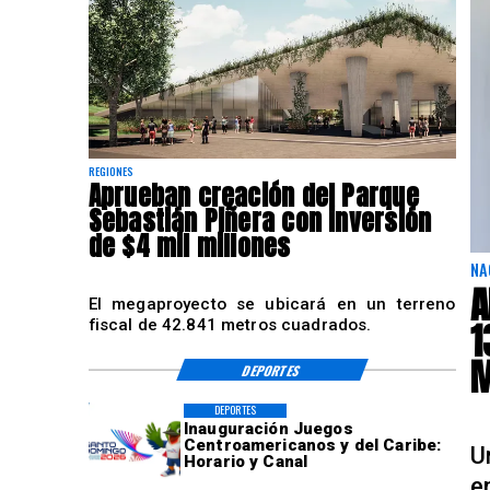
REGIONES
Aprueban creación del Parque
Sebastián Piñera con inversión
de $4 mil millones
NA
A
El megaproyecto se ubicará en un terreno
1
fiscal de 42.841 metros cuadrados.
M
DEPORTES
DEPORTES
Inauguración Juegos
Centroamericanos y del Caribe:
U
Horario y Canal
e