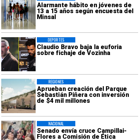
Alarmante hábito en jóvenes de
13 a 15 años según encuesta del
Minsal
DEPORTES
Claudio Bravo baja la euforia
sobre fichaje de Vozinha
REGIONES
Aprueban creación del Parque
Sebastián Piñera con inversión
de $4 mil millones
NACIONAL
Senado envía cruce Campillai-
Flores a Comisión de Ética