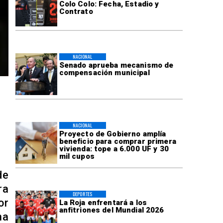
Colo Colo: Fecha, Estadio y
Contrato
NACIONAL
Senado aprueba mecanismo de
compensación municipal
NACIONAL
Proyecto de Gobierno amplía
beneficio para comprar primera
vivienda: tope a 6.000 UF y 30
mil cupos
de
ra
DEPORTES
or
La Roja enfrentará a los
anfitriones del Mundial 2026
ma