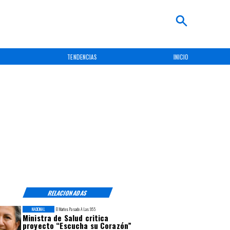
TENDENCIAS
INICIO
RELACIONADAS
NACIONAL
El Martes Pasado A Las 9:55
Ministra de Salud critica
proyecto “Escucha su Corazón”