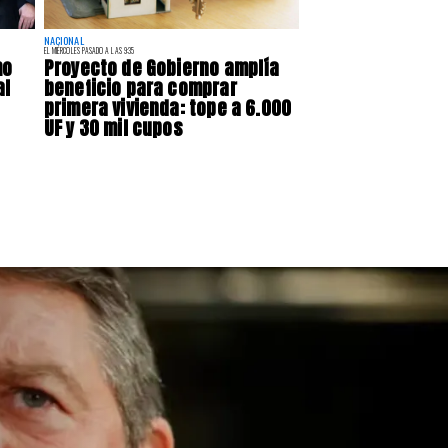
NACIONAL
EL MIÉRCOLES PASADO A LAS 9:35
mo
Proyecto de Gobierno amplía
al
beneficio para comprar
primera vivienda: tope a 6.000
UF y 30 mil cupos