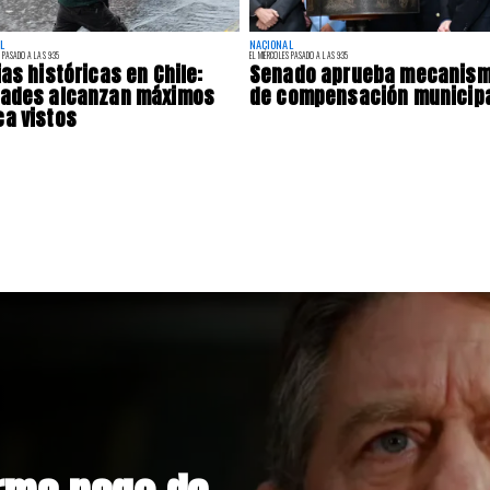
L
NACIONAL
 PASADO A LAS 9:35
EL MIÉRCOLES PASADO A LAS 9:35
ias históricas en Chile:
Senado aprueba mecanis
dades alcanzan máximos
de compensación municip
a vistos