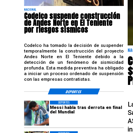
NACIONAL
Codelco suspende construcción
de Andes Norte en El Teniente
por riesgos sísmicos
Codelco ha tomado la decisión de suspender
NA
temporalmente la construcción del proyecto
C
Andes Norte en El Teniente debido a la
detección de un fenómeno de sismicidad
$
profunda. Esta medida preventiva ha obligado
a iniciar un proceso ordenado de suspensión
P
con las empresas contratistas.
DEPORTES
DEPORTES
L
Messi habla tras derrota en final
S
del Mundial
A
i