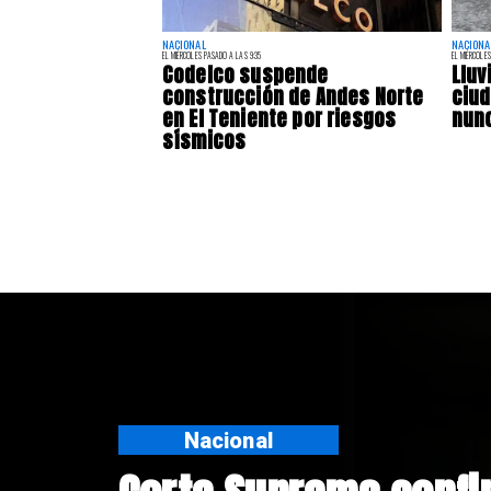
NACIONAL
NACIONA
EL MIÉRCOLES PASADO A LAS 9:35
EL MIÉRCOLES
Codelco suspende
Lluv
construcción de Andes Norte
ciu
en El Teniente por riesgos
nunc
sísmicos
Nacional