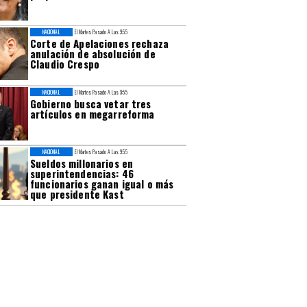
NACIONAL
El Martes Pasado A Las 9:55
Corte de Apelaciones rechaza
anulación de absolución de
Claudio Crespo
NACIONAL
El Martes Pasado A Las 9:55
Gobierno busca vetar tres
artículos en megarreforma
NACIONAL
El Martes Pasado A Las 9:55
Sueldos millonarios en
superintendencias: 46
funcionarios ganan igual o más
que presidente Kast