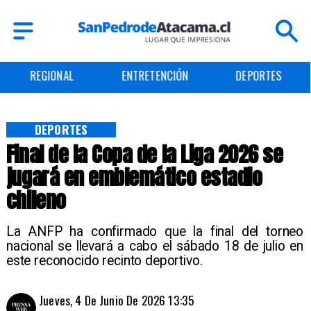
L
ENTRETENCIÓN
DEPORTES
CULTUR
DEPORTES
Final de la Copa de la Liga 2026 se
jugará en emblemático estadio
chileno
La ANFP ha confirmado que la final del torneo
nacional se llevará a cabo el sábado 18 de julio en
este reconocido recinto deportivo.
Jueves, 4 De Junio De 2026 13:35