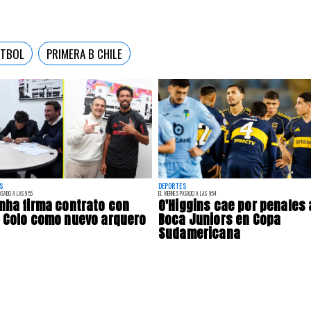
ÚTBOL
PRIMERA B CHILE
S
DEPORTES
ASADO A LAS 9:55
EL VIERNES PASADO A LAS 9:54
nha firma contrato con
O'Higgins cae por penales
 Colo como nuevo arquero
Boca Juniors en Copa
Sudamericana