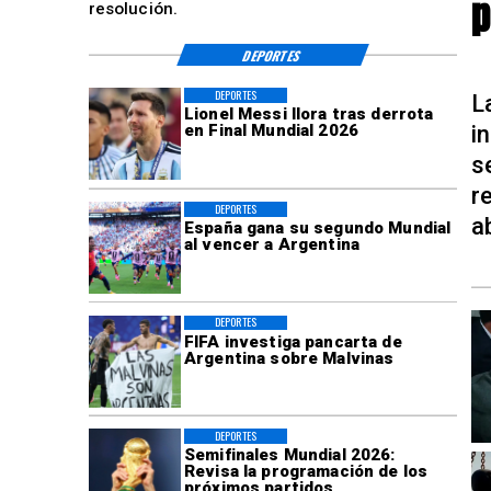
p
resolución.
DEPORTES
DEPORTES
L
Lionel Messi llora tras derrota
i
en Final Mundial 2026
s
r
DEPORTES
a
España gana su segundo Mundial
al vencer a Argentina
DEPORTES
FIFA investiga pancarta de
Argentina sobre Malvinas
DEPORTES
Semifinales Mundial 2026:
Revisa la programación de los
próximos partidos