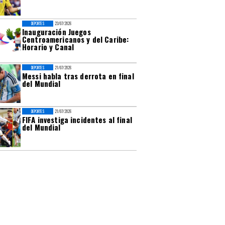
DEPORTES
23/07/2026
Inauguración Juegos
Centroamericanos y del Caribe:
Horario y Canal
DEPORTES
21/07/2026
Messi habla tras derrota en final
del Mundial
DEPORTES
21/07/2026
FIFA investiga incidentes al final
del Mundial