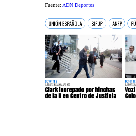
Fuente:
ADN Deportes
UNIÓN ESPAÑOLA
SIFUP
ANFP
F
DEPORTES
DEPORTE
EL MARTES PASADO A LAS 9:55
EL MARTES P
Clark increpado por hinchas
Vozi
de la U en Centro de Justicia
Colo