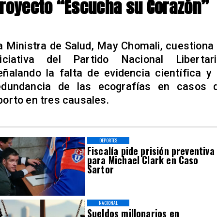
royecto “Escucha su Corazón”
a Ministra de Salud, May Chomali, cuestiona 
niciativa del Partido Nacional Libertari
eñalando la falta de evidencia científica y 
edundancia de las ecografías en casos 
borto en tres causales.
DEPORTES
Fiscalía pide prisión preventiva
para Michael Clark en Caso
Sartor
NACIONAL
Sueldos millonarios en