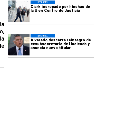
DEPORTES
Clark increpado por hinchas de
la U en Centro de Justicia
la
o,
NACIONAL
la
Alvarado descarta reintegro de
exsubsecretario de Hacienda y
de
anuncia nuevo titular