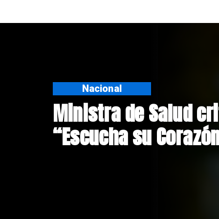
Nacional
Corte de Apelacione
anulación de absoluc
Crespo