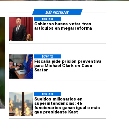
MÁS RECIENTES
NACIONAL
Gobierno busca vetar tres
artículos en megarreforma
DEPORTES
Fiscalía pide prisión preventiva
para Michael Clark en Caso
Sartor
NACIONAL
Sueldos millonarios en
superintendencias: 46
funcionarios ganan igual o más
que presidente Kast