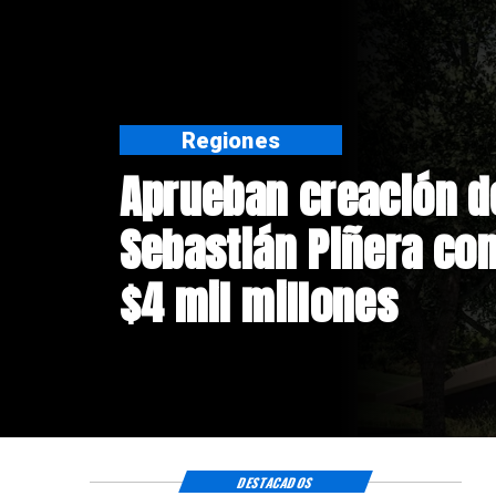
Deportes
Claudio Bravo baja l
fichaje de Vozinha
DESTACADOS