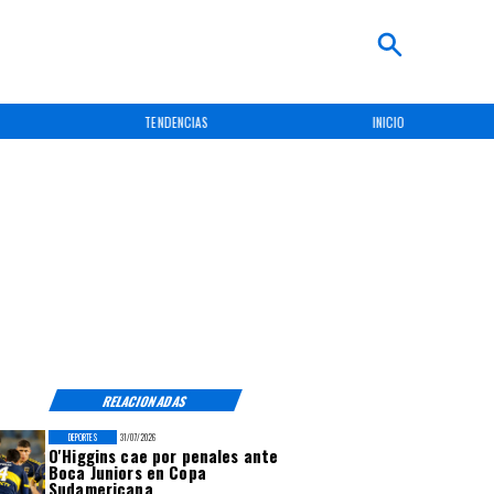
TENDENCIAS
INICIO
RELACIONADAS
DEPORTES
31/07/2026
O'Higgins cae por penales ante
Boca Juniors en Copa
Sudamericana