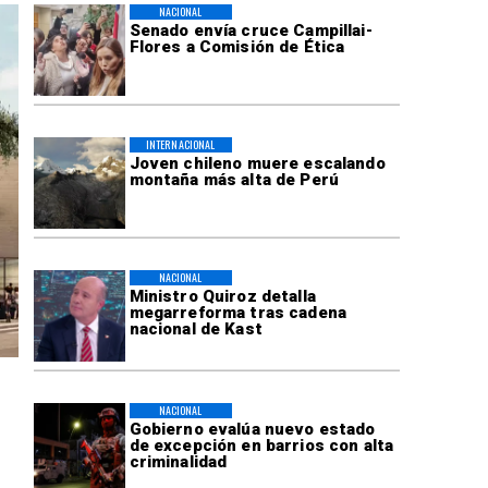
NACIONAL
Senado envía cruce Campillai-
Flores a Comisión de Ética
INTERNACIONAL
Joven chileno muere escalando
montaña más alta de Perú
NACIONAL
Ministro Quiroz detalla
megarreforma tras cadena
nacional de Kast
NACIONAL
Gobierno evalúa nuevo estado
de excepción en barrios con alta
criminalidad