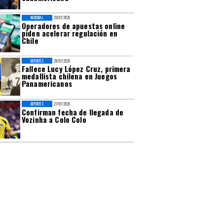
NACIONAL
29/07/2026
Operadores de apuestas online
piden acelerar regulación en
Chile
DEPORTES
28/07/2026
Fallece Lucy López Cruz, primera
medallista chilena en Juegos
Panamericanos
DEPORTES
27/07/2026
Confirman fecha de llegada de
Vozinha a Colo Colo