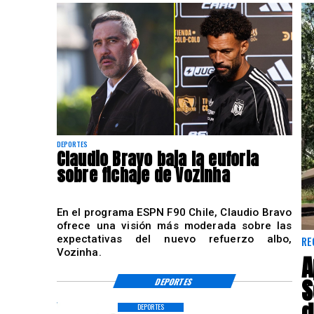
DEPORTES
Claudio Bravo baja la euforia
sobre fichaje de Vozinha
En el programa ESPN F90 Chile, Claudio Bravo
ofrece una visión más moderada sobre las
expectativas del nuevo refuerzo albo,
RE
Vozinha.
A
S
DEPORTES
d
DEPORTES