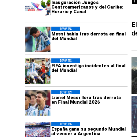
Inauguración Juegos
Centroamericanos y del Caribe:
Horario y Canal
E
DEPORTES
d
Messi habla tras derrota en final
del Mundial
DEPORTES
FIFA investiga incidentes al final
del Mundial
DEPORTES
Lionel Messi llora tras derrota
en Final Mundial 2026
DEPORTES
España gana su segundo Mundial
al vencer a Argentina