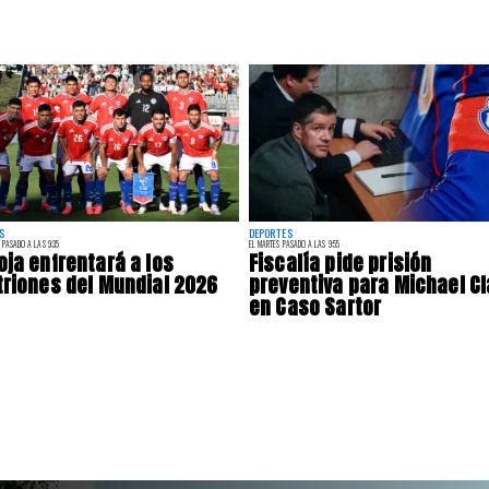
S
DEPORTES
 PASADO A LAS 9:35
EL MARTES PASADO A LAS 9:55
oja enfrentará a los
Fiscalía pide prisión
triones del Mundial 2026
preventiva para Michael Cl
en Caso Sartor