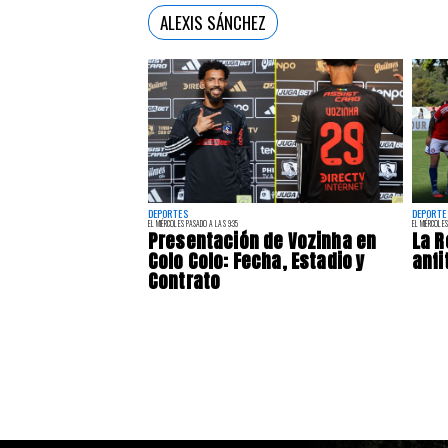
ALEXIS SÁNCHEZ
DEPORTES
DEPORTE
EL MIÉRCOLES PASADO A LAS 9:35
EL MIÉRCOLES
Presentación de Vozinha en
La R
Colo Colo: Fecha, Estadio y
anfi
Contrato