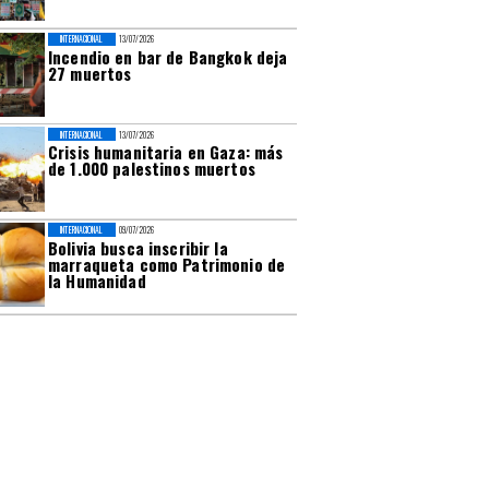
INTERNACIONAL
13/07/2026
Incendio en bar de Bangkok deja
27 muertos
INTERNACIONAL
13/07/2026
Crisis humanitaria en Gaza: más
de 1.000 palestinos muertos
INTERNACIONAL
09/07/2026
Bolivia busca inscribir la
marraqueta como Patrimonio de
la Humanidad