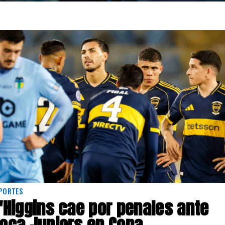
PORTES
'Higgins cae por penales ante
oca Juniors en Copa