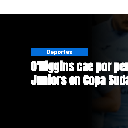
Nacional
Exsubsecretario de 
doble positivo en te