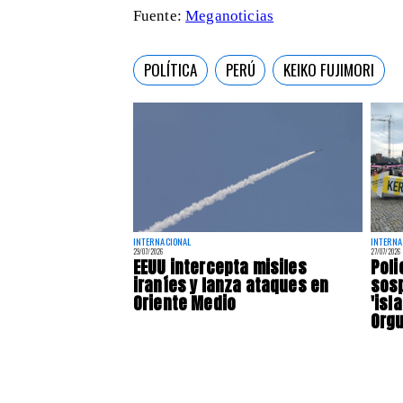
Fuente:
Meganoticias
POLÍTICA
PERÚ
KEIKO FUJIMORI
INTERNACIONAL
INTERNA
29/07/2026
27/07/2026
EEUU intercepta misiles
Poli
iraníes y lanza ataques en
sos
Oriente Medio
'isl
Orgu