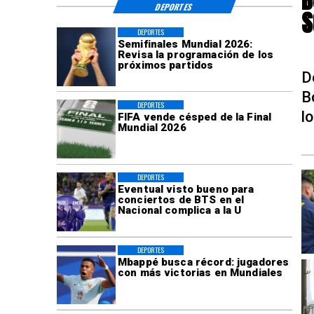
DEPORTES
S
DEPORTES
Semifinales Mundial 2026:
Revisa la programación de los
próximos partidos
D
B
DEPORTES
l
FIFA vende césped de la Final
Mundial 2026
DEPORTES
Eventual visto bueno para
conciertos de BTS en el
Nacional complica a la U
DEPORTES
Mbappé busca récord: jugadores
con más victorias en Mundiales