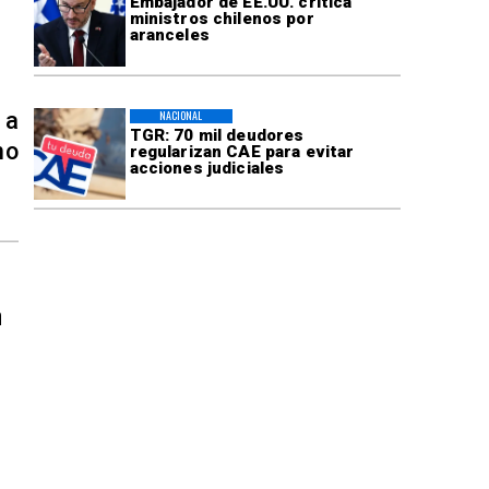
Embajador de EE.UU. critica
ministros chilenos por
aranceles
 a
NACIONAL
TGR: 70 mil deudores
no
regularizan CAE para evitar
acciones judiciales
n