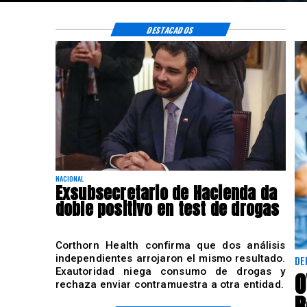
DESTACADOS
NACIONAL
Exsubsecretario de Hacienda da
doble positivo en test de drogas
Corthorn Health confirma que dos análisis
independientes arrojaron el mismo resultado.
DE
Exautoridad niega consumo de drogas y
O
rechaza enviar contramuestra a otra entidad.
B