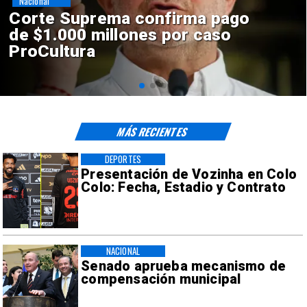
Nacional
Codelco suspende
construcción de Andes Norte
en El Teniente por riesgos
sísmicos
MÁS RECIENTES
DEPORTES
Presentación de Vozinha en Colo
Colo: Fecha, Estadio y Contrato
NACIONAL
Senado aprueba mecanismo de
compensación municipal