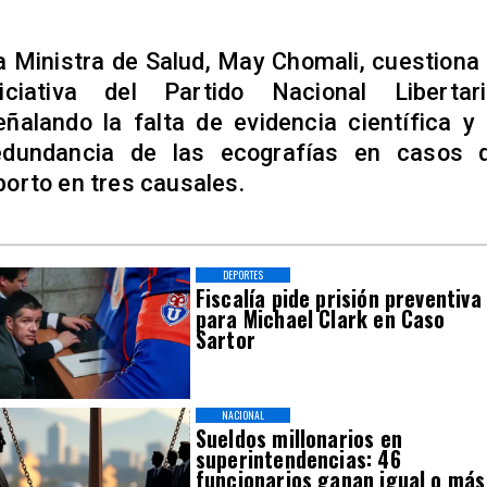
a Ministra de Salud, May Chomali, cuestiona 
niciativa del Partido Nacional Libertari
eñalando la falta de evidencia científica y 
edundancia de las ecografías en casos 
borto en tres causales.
DEPORTES
Fiscalía pide prisión preventiva
para Michael Clark en Caso
Sartor
NACIONAL
Sueldos millonarios en
superintendencias: 46
funcionarios ganan igual o más