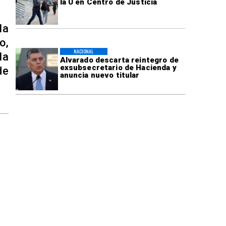
la U en Centro de Justicia
la
o,
NACIONAL
la
Alvarado descarta reintegro de
exsubsecretario de Hacienda y
de
anuncia nuevo titular