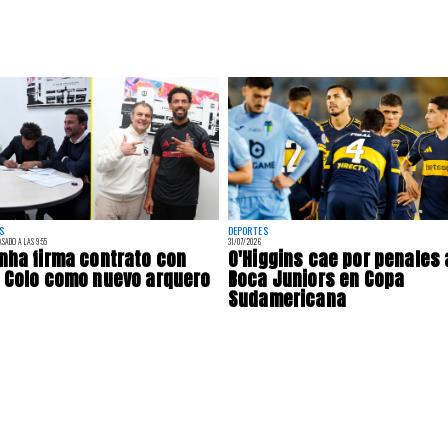
S
DEPORTES
ASADO A LAS 9:55
31/07/2026
nha firma contrato con
O'Higgins cae por penales
 Colo como nuevo arquero
Boca Juniors en Copa
Sudamericana