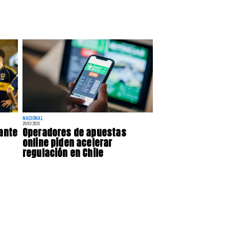
NACIONAL
29/07/2026
 ante
Operadores de apuestas
online piden acelerar
regulación en Chile