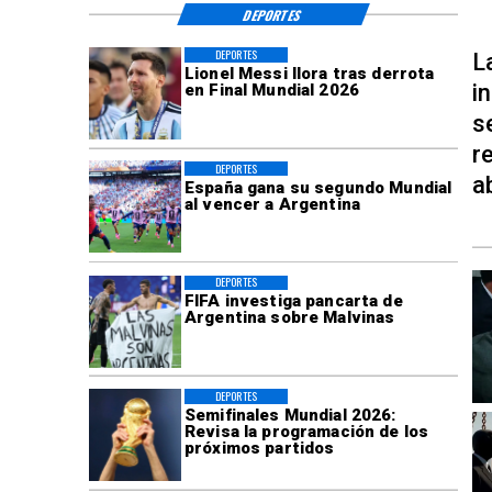
DEPORTES
DEPORTES
L
Lionel Messi llora tras derrota
i
en Final Mundial 2026
s
r
DEPORTES
a
España gana su segundo Mundial
al vencer a Argentina
DEPORTES
FIFA investiga pancarta de
Argentina sobre Malvinas
DEPORTES
Semifinales Mundial 2026:
Revisa la programación de los
próximos partidos