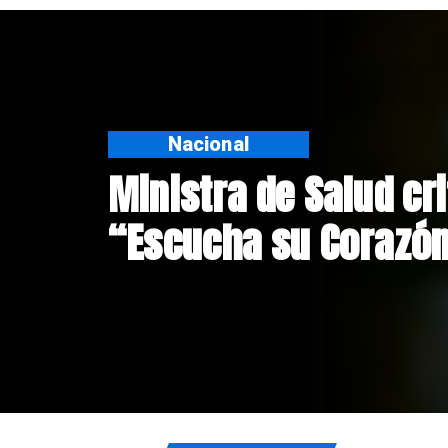
Nacional
Corte de Apelacione
anulación de absoluc
Crespo