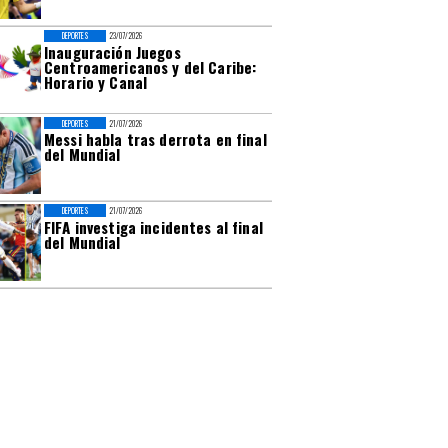
DEPORTES
23/07/2026
Inauguración Juegos
Centroamericanos y del Caribe:
Horario y Canal
DEPORTES
21/07/2026
Messi habla tras derrota en final
del Mundial
DEPORTES
21/07/2026
FIFA investiga incidentes al final
del Mundial