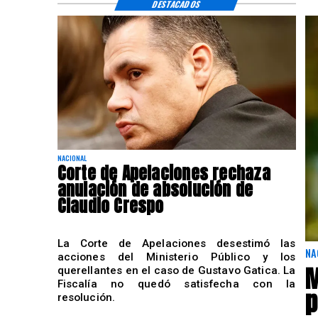
DESTACADOS
NACIONAL
Corte de Apelaciones rechaza
anulación de absolución de
Claudio Crespo
La Corte de Apelaciones desestimó las
NA
acciones del Ministerio Público y los
M
querellantes en el caso de Gustavo Gatica. La
Fiscalía no quedó satisfecha con la
p
resolución.