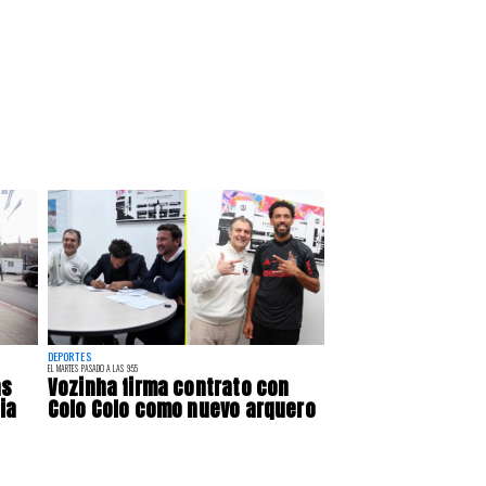
DEPORTES
EL MARTES PASADO A LAS 9:55
as
Vozinha firma contrato con
ia
Colo Colo como nuevo arquero