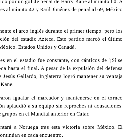
uido por un gol de penal de Harry Kane al minuto 60. A
nes al minuto 42 y Raúl Jiménez de penal al 69, México
nte el arco inglés durante el primer tiempo, pero los
ición del estadio Azteca. Este partido marcó el último
 México, Estados Unidos y Canadá.
s en el estadio fue constante, con cánticos de '¡Sí se
eca hasta el final. A pesar de la expulsión del defensa
e Jesús Gallardo, Inglaterra logró mantener su ventaja
 Kane.
raron igualar el marcador y mantenerse en el torneo
ción aplaudió a su equipo sin reproches ni acusaciones,
e grupos en el Mundial anterior en Catar.
entará a Noruega tras esta victoria sobre México. El
continúan en cada encuentro.