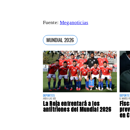
Fuente:
Meganoticias
MUNDIAL 2026
DEPORTES
DEPORTE
AYER A LAS 9:35
EL MARTES P
La Roja enfrentará a los
Fisc
anfitriones del Mundial 2026
prev
en C