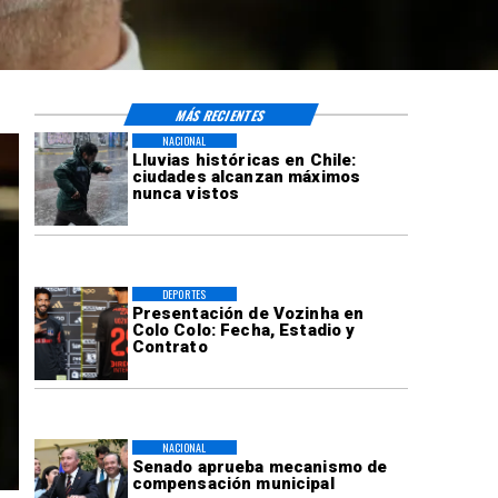
MÁS RECIENTES
NACIONAL
Lluvias históricas en Chile:
ciudades alcanzan máximos
nunca vistos
DEPORTES
Presentación de Vozinha en
Colo Colo: Fecha, Estadio y
Contrato
NACIONAL
Senado aprueba mecanismo de
compensación municipal