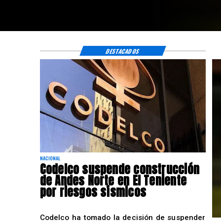
DESTACADOS
NACIONAL
Codelco suspende construcción
de Andes Norte en El Teniente
por riesgos sísmicos
Codelco ha tomado la decisión de suspender