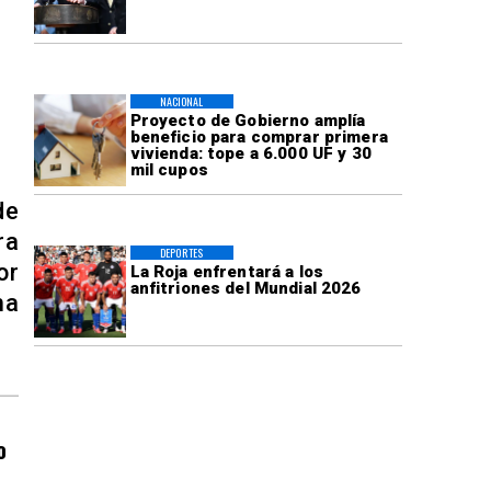
NACIONAL
Proyecto de Gobierno amplía
beneficio para comprar primera
vivienda: tope a 6.000 UF y 30
mil cupos
de
ra
DEPORTES
or
La Roja enfrentará a los
anfitriones del Mundial 2026
ma
o