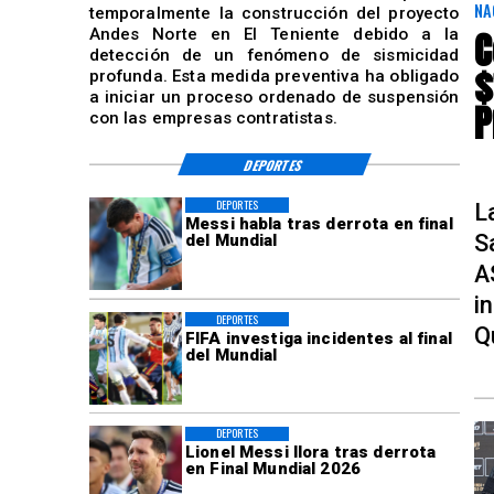
NA
temporalmente la construcción del proyecto
C
Andes Norte en El Teniente debido a la
detección de un fenómeno de sismicidad
$
profunda. Esta medida preventiva ha obligado
a iniciar un proceso ordenado de suspensión
P
con las empresas contratistas.
DEPORTES
DEPORTES
L
Messi habla tras derrota en final
S
del Mundial
A
i
DEPORTES
Q
FIFA investiga incidentes al final
del Mundial
DEPORTES
Lionel Messi llora tras derrota
en Final Mundial 2026