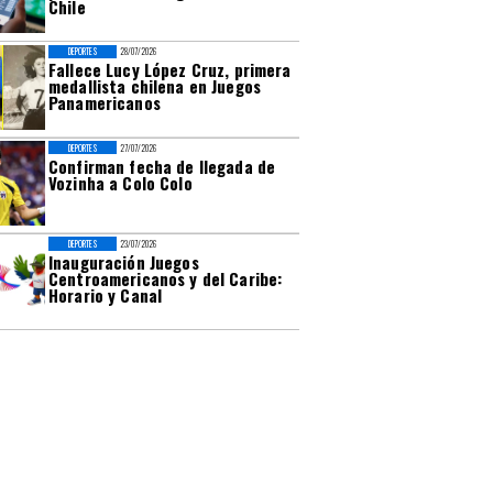
Chile
DEPORTES
28/07/2026
Fallece Lucy López Cruz, primera
medallista chilena en Juegos
Panamericanos
DEPORTES
27/07/2026
Confirman fecha de llegada de
Vozinha a Colo Colo
DEPORTES
23/07/2026
Inauguración Juegos
Centroamericanos y del Caribe:
Horario y Canal