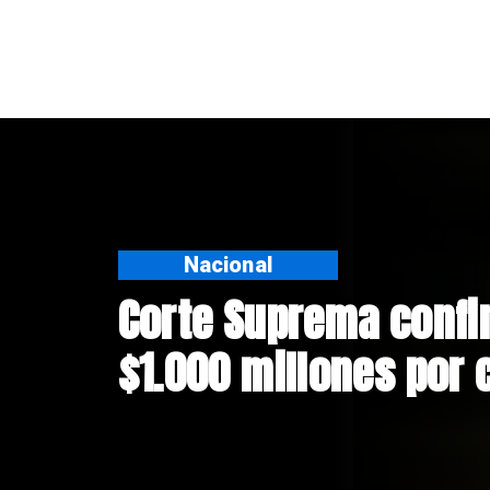
Nacional
Codelco suspende co
Andes Norte en El Te
riesgos sísmicos