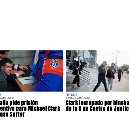
S
DEPORTES
ASADO A LAS 9:55
EL MARTES PASADO A LAS 9:55
alía pide prisión
Clark increpado por hinch
entiva para Michael Clark
de la U en Centro de Justic
aso Sartor