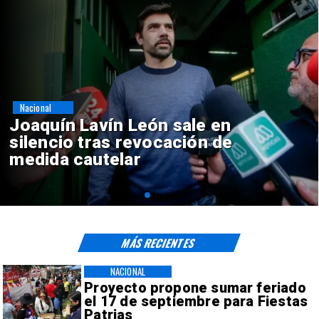
Nacional
ón sale en
Chile y Venezuel
vocación de
reinicio de relac
consulares
MÁS RECIENTES
NACIONAL
Proyecto propone sumar feriado
el 17 de septiembre para Fiestas
Patrias