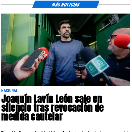
MÁS NOTICIAS
NACIONAL
Joaquín Lavín León sale en
silencio tras revocación de
medida cautelar
s