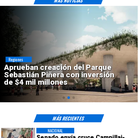
MÁS NOTICIAS
Deportes
Claudio Bravo baja la euforia
sobre fichaje de Vozinha
MÁS RECIENTES
NACIONAL
Senado envía cruce Campillai-