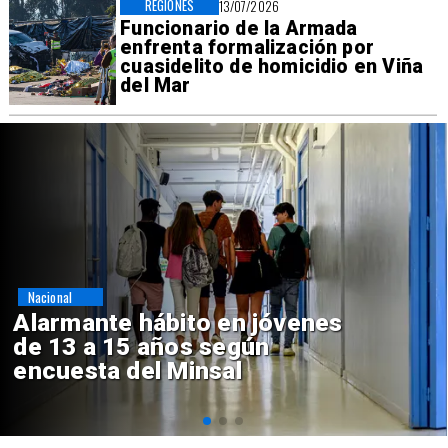
REGIONES
13/07/2026
Funcionario de la Armada
enfrenta formalización por
cuasidelito de homicidio en Viña
del Mar
Regiones
Aprueban creación del Parque
Sebastián Piñera con inversión
de $4 mil millones