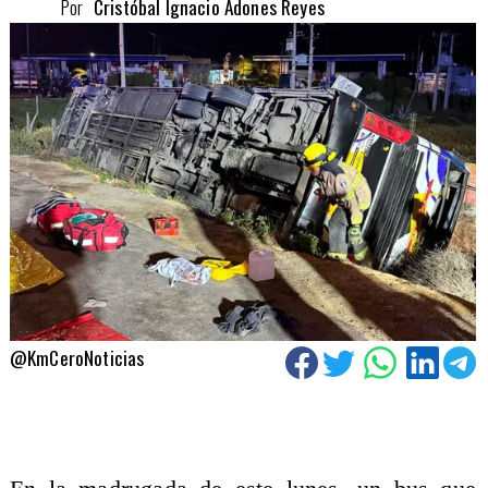
Por
Cristóbal Ignacio Adones Reyes
@KmCeroNoticias