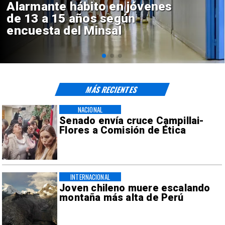
Aprueban creación del Parque
Sebastián Piñera con inversión
de $4 mil millones
MÁS RECIENTES
NACIONAL
Senado envía cruce Campillai-
Flores a Comisión de Ética
INTERNACIONAL
Joven chileno muere escalando
montaña más alta de Perú