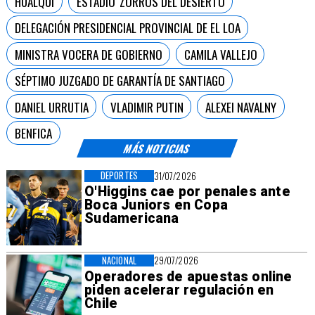
HUALQUI
ESTADIO 'ZORROS DEL DESIERTO
DELEGACIÓN PRESIDENCIAL PROVINCIAL DE EL LOA
MINISTRA VOCERA DE GOBIERNO
CAMILA VALLEJO
SÉPTIMO JUZGADO DE GARANTÍA DE SANTIAGO
DANIEL URRUTIA
VLADIMIR PUTIN
ALEXEI NAVALNY
BENFICA
MÁS NOTICIAS
DEPORTES
31/07/2026
O'Higgins cae por penales ante
Boca Juniors en Copa
Sudamericana
NACIONAL
29/07/2026
Operadores de apuestas online
piden acelerar regulación en
Chile