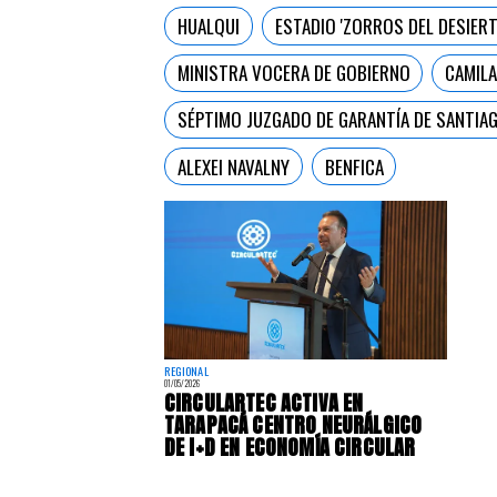
HUALQUI
ESTADIO 'ZORROS DEL DESIER
MINISTRA VOCERA DE GOBIERNO
CAMILA
SÉPTIMO JUZGADO DE GARANTÍA DE SANTIA
ALEXEI NAVALNY
BENFICA
REGIONAL
01/05/2026
​CIRCULARTEC ACTIVA EN
TARAPACÁ CENTRO NEURÁLGICO
DE I+D EN ECONOMÍA CIRCULAR