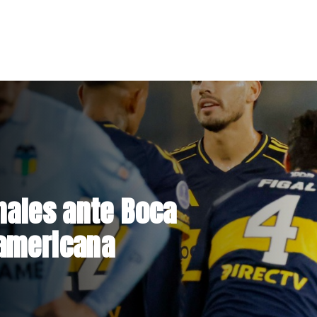
hile deja 435
 730 viviendas