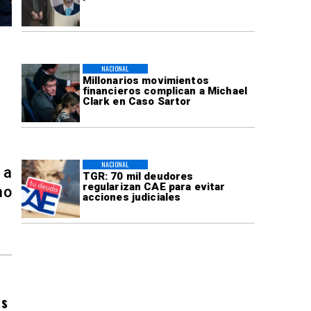
NACIONAL
Millonarios movimientos
financieros complican a Michael
Clark en Caso Sartor
NACIONAL
 a
TGR: 70 mil deudores
regularizan CAE para evitar
no
acciones judiciales
es