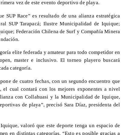
primera vez de este evento deportivo de playa.
e SUP Race” es resultado de una alianza estratégica
ural SUP Tarapacá; Ilustre Municipalidad de Iquique;
quique; Federación Chilena de Surf y Compañía Minera
undación.
egoría elite federada y amateur para todo competidor en
r, open, master e inclusivo. El torneo playero buscará
cada categoría.
mpone de cuatro fechas, con un segundo encuentro que
, el cual contará con los mejores exponentes a nivel
lianza con Collahuasi y la Municipalidad de Iquique,
deportivas de playa”, precisó Sara Díaz, presidenta del
e Iquique, valoró que este deporte tenga un espacio de
en en distintas categorías. “Esto es posible gracias a