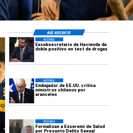
MÁS RECIENTES
NACIONAL
Exsubsecretario de Hacienda da
doble positivo en test de drogas
NACIONAL
Embajador de EE.UU. critica
ministros chilenos por
aranceles
REGIONES
Formalizan a Exseremi de Salud
por Presunto Delito Sexual