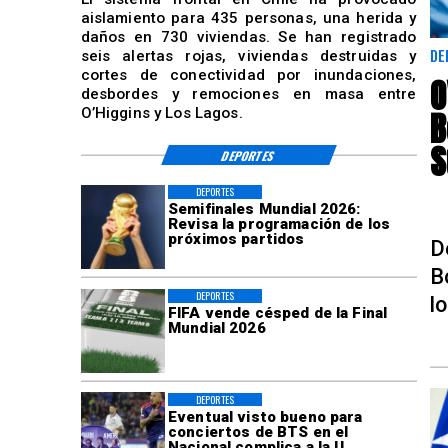
aislamiento para 435 personas, una herida y
daños en 730 viviendas. Se han registrado
DE
seis alertas rojas, viviendas destruidas y
cortes de conectividad por inundaciones,
O
desbordes y remociones en masa entre
B
O’Higgins y Los Lagos.
S
DEPORTES
DEPORTES
Semifinales Mundial 2026:
Revisa la programación de los
próximos partidos
D
B
DEPORTES
l
FIFA vende césped de la Final
Mundial 2026
DEPORTES
Eventual visto bueno para
conciertos de BTS en el
Nacional complica a la U