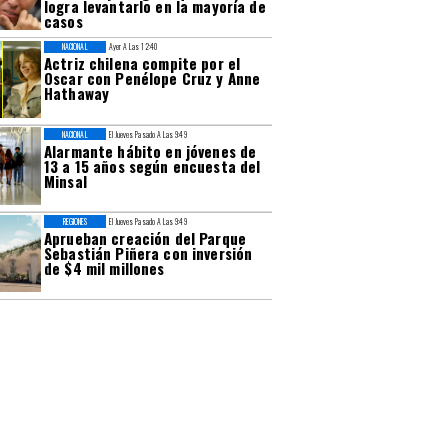
logra levantarlo en la mayoría de
casos
NACIONAL
Ayer A Las 12:40
Actriz chilena compite por el
Oscar con Penélope Cruz y Anne
Hathaway
NACIONAL
El Jueves Pasado A Las 9:49
Alarmante hábito en jóvenes de
13 a 15 años según encuesta del
Minsal
REGIONES
El Jueves Pasado A Las 9:49
Aprueban creación del Parque
Sebastián Piñera con inversión
de $4 mil millones