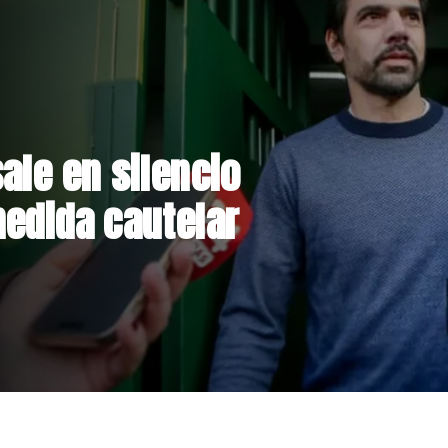
rmalizan reinicio
lares