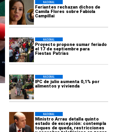
NACIONAL
Feriantes rechazan dichos de
Camila Flores sobre Fabiola
Campillai
NACIONAL
Proyecto propone sumar feriado
el 17 de septiembre para
Fiestas Patrias
NACIONAL
IPC de julio aumenta 0,1% por
alimentos y vivienda
NACIONAL
Ministro Arrau detalla quinto
estado de excepción: contempla
toques de queda, restricciones