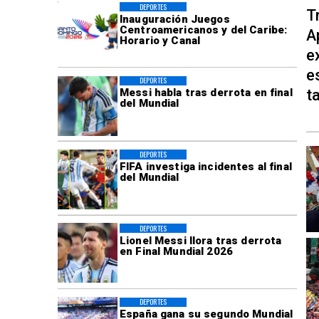
DEPORTES
T
Inauguración Juegos
Centroamericanos y del Caribe:
A
Horario y Canal
e
e
DEPORTES
t
Messi habla tras derrota en final
del Mundial
DEPORTES
FIFA investiga incidentes al final
del Mundial
DEPORTES
Lionel Messi llora tras derrota
en Final Mundial 2026
DEPORTES
España gana su segundo Mundial