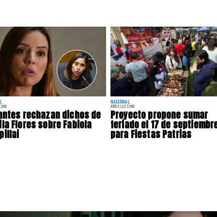
L
NACIONAL
12:40
AYER A LAS 12:40
antes rechazan dichos de
Proyecto propone sumar
la Flores sobre Fabiola
feriado el 17 de septiembr
illai
para Fiestas Patrias