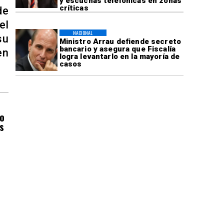
y escuchas telefónicas en zonas
críticas
de
el
NACIONAL
su
Ministro Arrau defiende secreto
bancario y asegura que Fiscalía
en
logra levantarlo en la mayoría de
casos
do
s