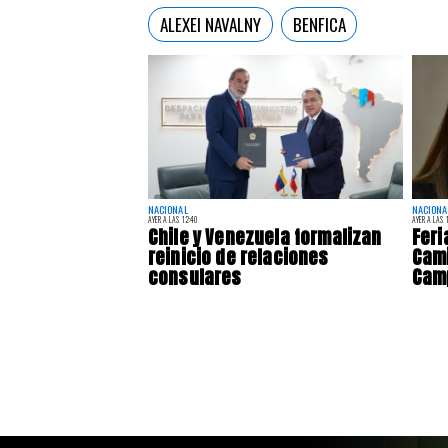
ALEXEI NAVALNY
BENFICA
NACIONAL
NACIONA
AYER A LAS 12:40
AYER A LAS 
Chile y Venezuela formalizan
Feri
reinicio de relaciones
Cami
consulares
Camp