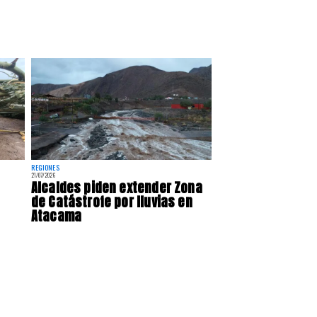
REGIONES
21/07/2026
Alcaldes piden extender Zona
de Catástrofe por lluvias en
Atacama