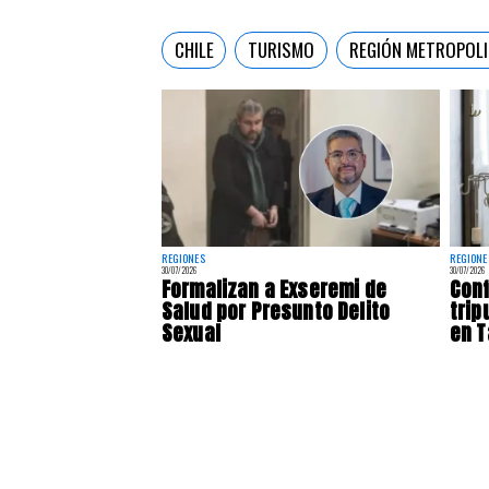
CHILE
TURISMO
REGIÓN METROPOLI
REGIONES
REGIONE
30/07/2026
30/07/2026
Formalizan a Exseremi de
Con
Salud por Presunto Delito
trip
Sexual
en 