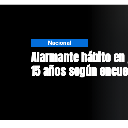
Regiones
Aprueban creación d
Sebastián Piñera con
$4 mil millones