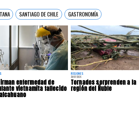
TANA
SANTIAGO DE CHILE
GASTRONOMÍA
S
REGIONES
28/07/2026
firman enfermedad de
Tornados sorprenden a la
ulante vietnamita fallecido
región del Ñuble
Talcahuano