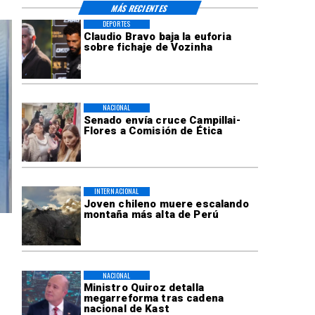
MÁS RECIENTES
DEPORTES
Claudio Bravo baja la euforia
sobre fichaje de Vozinha
NACIONAL
Senado envía cruce Campillai-
Flores a Comisión de Ética
INTERNACIONAL
Joven chileno muere escalando
montaña más alta de Perú
NACIONAL
Ministro Quiroz detalla
megarreforma tras cadena
nacional de Kast