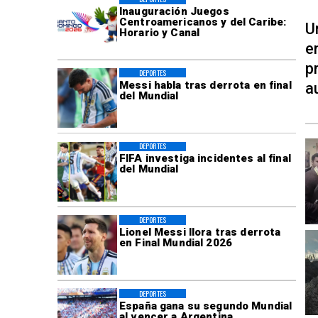
Inauguración Juegos
Centroamericanos y del Caribe:
U
Horario y Canal
e
p
DEPORTES
Messi habla tras derrota en final
a
del Mundial
DEPORTES
FIFA investiga incidentes al final
del Mundial
DEPORTES
Lionel Messi llora tras derrota
en Final Mundial 2026
DEPORTES
España gana su segundo Mundial
al vencer a Argentina