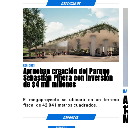
DESTACADOS
REGIONES
Aprueban creación del Parque
Sebastián Piñera con inversión
de $4 mil millones
NA
A
El megaproyecto se ubicará en un terreno
1
fiscal de 42.841 metros cuadrados.
M
DEPORTES
DEPORTES