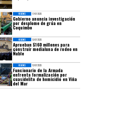
REGIONES
17/07/2026
Gobierno anuncia investigación
por desplome de grúa en
Coquimbo
REGIONES
13/07/2026
Aprueban $160 millones para
construir medialuna de rodeo en
Ñuble
REGIONES
13/07/2026
Funcionario de la Armada
enfrenta formalización por
cuasidelito de homicidio en Viña
del Mar