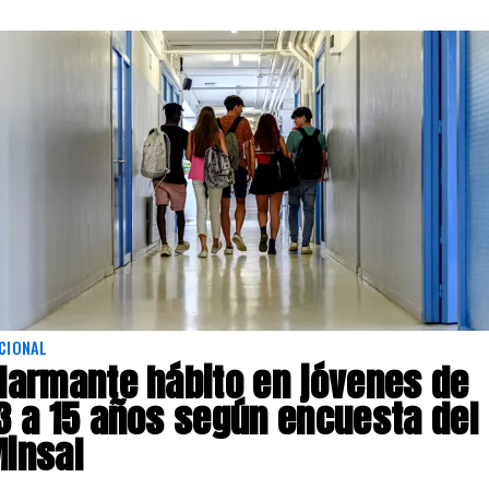
CIONAL
larmante hábito en jóvenes de
3 a 15 años según encuesta del
insal