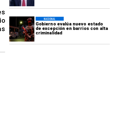
es
NACIONAL
io
Gobierno evalúa nuevo estado
as
de excepción en barrios con alta
criminalidad