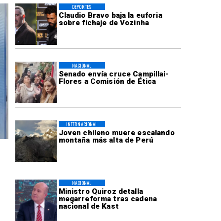
DEPORTES
Claudio Bravo baja la euforia
sobre fichaje de Vozinha
NACIONAL
Senado envía cruce Campillai-
Flores a Comisión de Ética
INTERNACIONAL
Joven chileno muere escalando
montaña más alta de Perú
NACIONAL
Ministro Quiroz detalla
megarreforma tras cadena
nacional de Kast