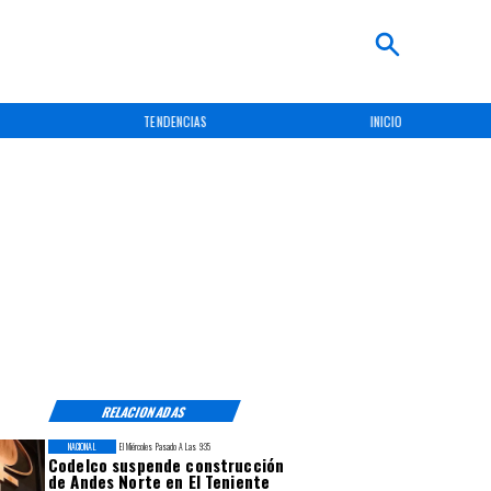
TENDENCIAS
INICIO
RELACIONADAS
NACIONAL
El Miércoles Pasado A Las 9:35
Codelco suspende construcción
de Andes Norte en El Teniente