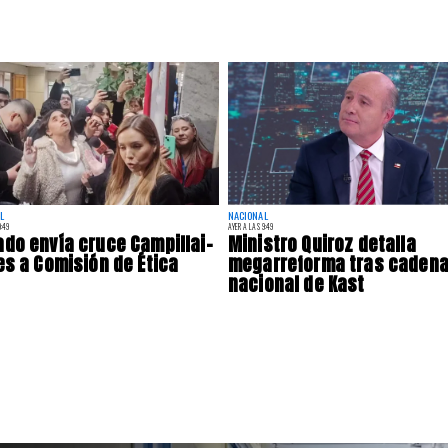
L
NACIONAL
:49
AYER A LAS 9:49
do envía cruce Campillai-
Ministro Quiroz detalla
es a Comisión de Ética
megarreforma tras caden
nacional de Kast