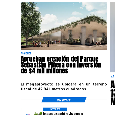
REGIONES
Aprueban creación del Parque
Sebastián Piñera con inversión
de $4 mil millones
NA
A
El megaproyecto se ubicará en un terreno
1
fiscal de 42.841 metros cuadrados.
M
DEPORTES
DEPORTES
Inauguración Juegos