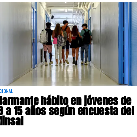
CIONAL
larmante hábito en jóvenes de
3 a 15 años según encuesta del
insal