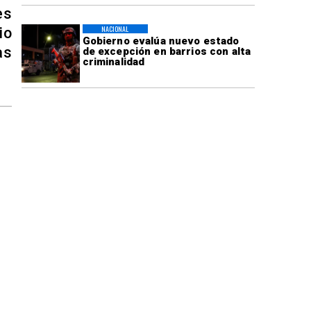
es
NACIONAL
io
Gobierno evalúa nuevo estado
as
de excepción en barrios con alta
criminalidad