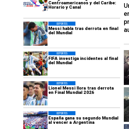
Centroamericanos y del Caribe:
U
Horario y Canal
e
p
DEPORTES
Messi habla tras derrota en final
a
del Mundial
DEPORTES
FIFA investiga incidentes al final
del Mundial
DEPORTES
Lionel Messi llora tras derrota
en Final Mundial 2026
DEPORTES
España gana su segundo Mundial
al vencer a Argentina