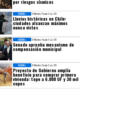
por riesgos sísmicos
NACIONAL
El Miércoles Pasado A Las 9:35
Lluvias históricas en Chile:
ciudades alcanzan máximos
nunca vistos
NACIONAL
El Miércoles Pasado A Las 9:35
Senado aprueba mecanismo de
compensación municipal
NACIONAL
El Miércoles Pasado A Las 9:35
Proyecto de Gobierno amplía
beneficio para comprar primera
vivienda: tope a 6.000 UF y 30 mil
cupos