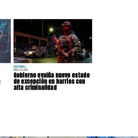
NACIONAL
AYER A LAS 9:49
Gobierno evalúa nuevo estado
a
de excepción en barrios con
alta criminalidad