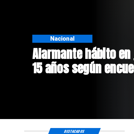
Regiones
Aprueban creación d
Sebastián Piñera con
$4 mil millones
DESTACADOS