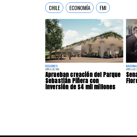
CHILE
ECONOMÍA
FMI
REGIONES
NACIONA
AYER A LAS 9:49
AYER A LAS 9
Aprueban creación del Parque
Sena
Sebastián Piñera con
Flor
inversión de $4 mil millones