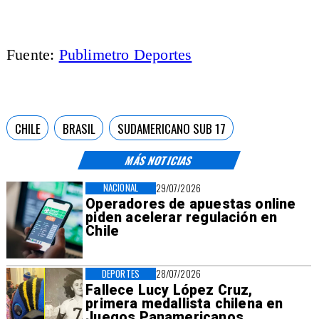
Fuente:
Publimetro Deportes
CHILE
BRASIL
SUDAMERICANO SUB 17
MÁS NOTICIAS
NACIONAL
29/07/2026
Operadores de apuestas online
piden acelerar regulación en
Chile
DEPORTES
28/07/2026
Fallece Lucy López Cruz,
primera medallista chilena en
Juegos Panamericanos