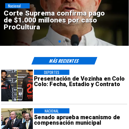
Nacional
Codelco suspende
construcción de Andes Norte
en El Teniente por riesgos
sísmicos
MÁS RECIENTES
DEPORTES
Presentación de Vozinha en Colo
Colo: Fecha, Estadio y Contrato
NACIONAL
Senado aprueba mecanismo de
compensación municipal