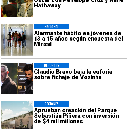
Oscar con Penélope Cruz y Anne
Hathaway
NACIONAL
Alarmante hábito en jóvenes de
13 a 15 años según encuesta del
Minsal
DEPORTES
Claudio Bravo baja la euforia
sobre fichaje de Vozinha
REGIONES
Aprueban creación del Parque
Sebastián Piñera con inversión
de $4 mil millones