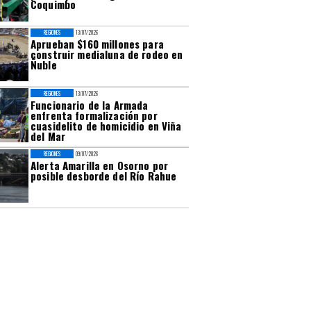
Coquimbo
REGIONES
13/07/2026
Aprueban $160 millones para
construir medialuna de rodeo en
Ñuble
REGIONES
13/07/2026
Funcionario de la Armada
enfrenta formalización por
cuasidelito de homicidio en Viña
del Mar
REGIONES
09/07/2026
Alerta Amarilla en Osorno por
posible desborde del Río Rahue