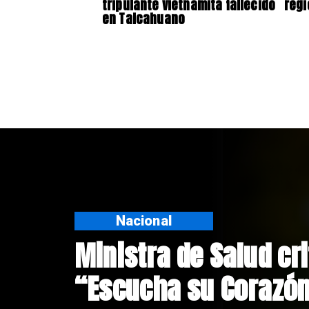
tripulante vietnamita fallecido
regi
en Talcahuano
Nacional
Corte de Apelacione
anulación de absoluc