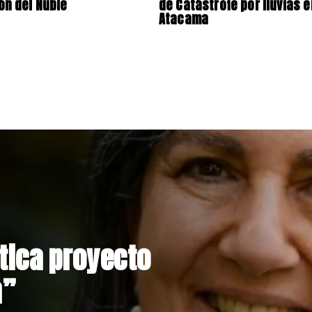
ón del Ñuble
de Catástrofe por lluvias e
Atacama
s rechaza
ión de Claudio