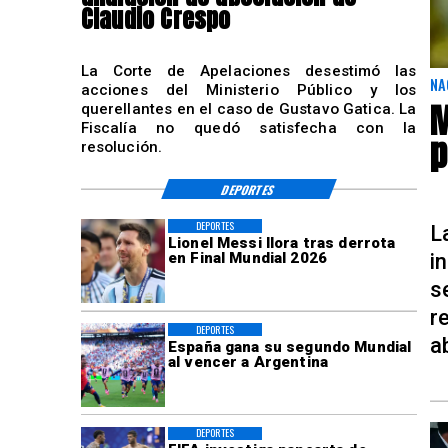
Claudio Crespo
La Corte de Apelaciones desestimó las
NA
acciones del Ministerio Público y los
M
querellantes en el caso de Gustavo Gatica. La
Fiscalía no quedó satisfecha con la
p
resolución.
DEPORTES
DEPORTES
L
Lionel Messi llora tras derrota
i
en Final Mundial 2026
s
r
DEPORTES
a
España gana su segundo Mundial
al vencer a Argentina
DEPORTES