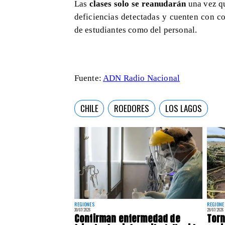
Las
clases solo se reanudarán
una vez qu
deficiencias detectadas y cuenten con c
de estudiantes como del personal.
Fuente:
ADN Radio Nacional
CHILE
ROEDORES
LOS LAGOS
REGIONES
REGIONE
30/07/2026
28/07/2026
Confirman enfermedad de
Torn